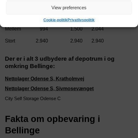
100
212
310
View preferences
310
588
840
Cookie-politik
Privatlivspolitik
994
1.500
2.044
2.940
2.940
2.940
Der er i alt 3 udbydere af depotrum i og
omkring Bellinge:
Nettolager Odense S, Kratholmvej
Nettolager Odense S, Sivmosevænget
City Self Storage Odense C
Fakta om opbevaring i
Bellinge