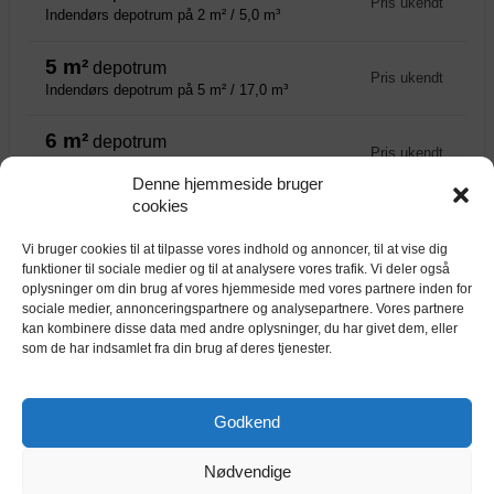
Pris ukendt
Indendørs depotrum på 2 m² / 5,0 m³
5 m²
depotrum
Pris ukendt
Indendørs depotrum på 5 m² / 17,0 m³
6 m²
depotrum
Pris ukendt
Indendørs depotrum på 6 m² / 18,0 m³
Denne hjemmeside bruger
cookies
Bos Bokse
Vi bruger cookies til at tilpasse vores indhold og annoncer, til at vise dig
Tolderlundsvej 121, 5000 Odense C., 5000 Odense
funktioner til sociale medier og til at analysere vores trafik. Vi deler også
oplysninger om din brug af vores hjemmeside med vores partnere inden for
sociale medier, annonceringspartnere og analysepartnere. Vores partnere
kan kombinere disse data med andre oplysninger, du har givet dem, eller
som de har indsamlet fra din brug af deres tjenester.
Priser på depotrum i Bellinge
Godkend
Størrelse
Nødvendige