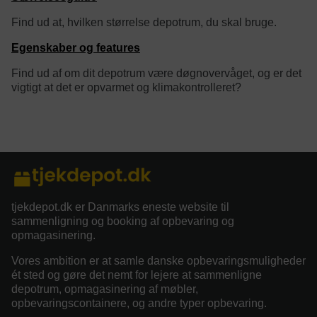
Find ud at, hvilken størrelse depotrum, du skal bruge.
Egenskaber og features
Find ud af om dit depotrum være døgnovervåget, og er det
vigtigt at det er opvarmet og klimakontrolleret?
category/tag description:
tjekdepot.dk er Danmarks eneste website til
sammenligning og booking af opbevaring og
opmagasinering.
Vores ambition er at samle danske opbevaringsmuligheder
ét sted og gøre det nemt for lejere at sammenligne
depotrum, opmagasinering af møbler,
opbevaringscontainere, og andre typer opbevaring.