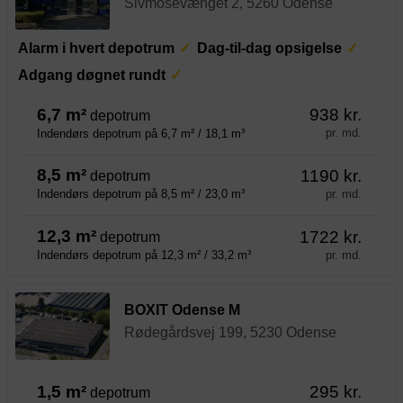
Sivmosevænget 2, 5260 Odense
Alarm i hvert depotrum
Dag-til-dag opsigelse
Adgang døgnet rundt
6,7 m²
938 kr.
depotrum
pr. md.
Indendørs depotrum på 6,7 m² / 18,1 m³
8,5 m²
1190 kr.
depotrum
pr. md.
Indendørs depotrum på 8,5 m² / 23,0 m³
12,3 m²
1722 kr.
depotrum
pr. md.
Indendørs depotrum på 12,3 m² / 33,2 m³
BOXIT Odense M
Rødegårdsvej 199, 5230 Odense
1,5 m²
295 kr.
depotrum