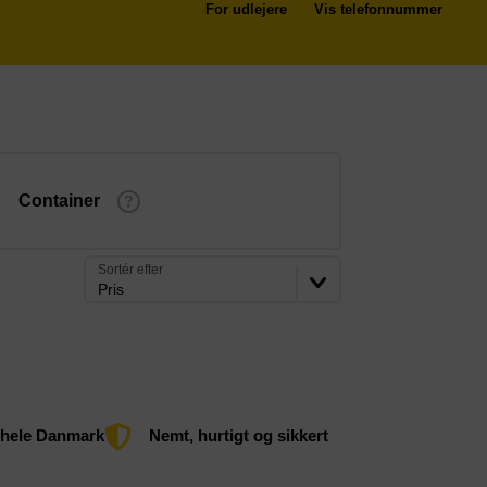
For udlejere
Vis telefonnummer
Container
Sortér efter
Pris
 hele Danmark
Nemt, hurtigt og sikkert