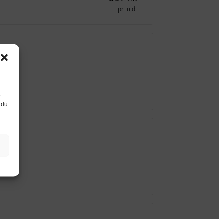
pr. md.
e
 du