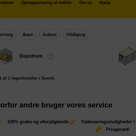
ntainer
Opmagasinering af møbler
Om os
Hjælp
erning
Ikast
Aulum
Vildbjerg
Depotrum
 1 af 1 lagerhoteller i Sunds
orfor andre bruger vores service
100% gratis og uforpligtende
Opbevaringsmuligheder i
Prisgaranti