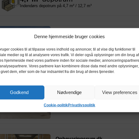
Indendørs depotrum på 4,7 m² / 12,7 m³
Jysk Depotrum
Denne hjemmeside bruger cookies
Thrigesvej 20, 7430 Ikast
bruger cookies til at tilpasse vores indhold og annoncer, til at vise dig funktioner til
iale medier og til at analysere vores trafik. Vi deler også oplysninger om din brug af
es hjemmeside med vores partnere inden for sociale medier, annonceringspartner
analysepartnere. Vores partnere kan kombinere disse data med andre oplysninger,
 givet dem, eller som de har indsamlet fra din brug af deres tjenester.
LL-Depotrum
Godkend
Nødvendige
View preferences
Farvervej 30, 7490 Aulum
Cookie-politik
Privatlivspolitik
Opbevaringsrum.dk