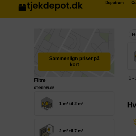
Depotrum
Co
H
Sammenlign priser på
kort
1 -
Filtre
STØRRELSE
Hv
1 m² til 2 m²
2 m² til 7 m²