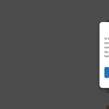
Vi 
soc
vor
og 
har