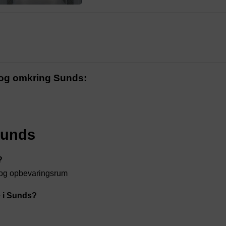
i og omkring Sunds:
Sunds
?
m og opbevaringsrum
e i Sunds?