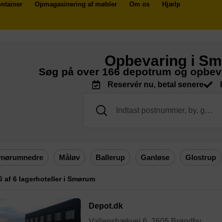
ntainer
Opmagasinering af møbler
Om os
Hjælp
Opbevaring i S
Søg på over 166 depotrum og opbe
Reservér nu, betal senere
mørumnedre
Måløv
Ballerup
Ganløse
Glostrup
 6 af 6 lagerhoteller i Smørum
Depot.dk
Vallensbækvej 6, 2605 Brøndby