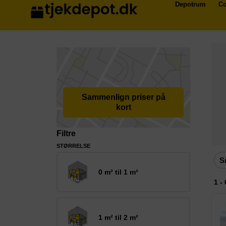
Depotrum
Co
Sammenlign priser på
kort
Filtre
STØRRELSE
S
0 m² til 1 m²
1 -
1 m² til 2 m²