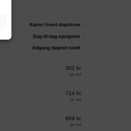
Alarm i hvert depotrum
Dag-til-dag opsigelse
Adgang døgnet rundt
302 kr.
pr. md.
714 kr.
pr. md.
969 kr.
pr. md.