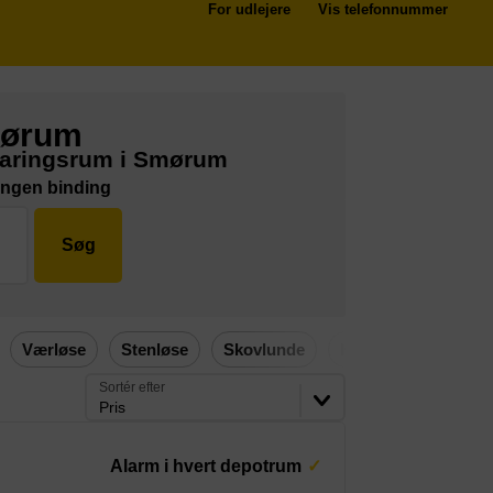
For udlejere
Vis telefonnummer
mørum
varingsrum i Smørum
Ingen binding
Søg
Værløse
Stenløse
Skovlunde
Herlev
Egedal
Sortér efter
Pris
Alarm i hvert depotrum