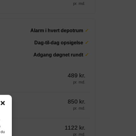
pr. md.
Alarm i hvert depotrum
Dag-til-dag opsigelse
Adgang døgnet rundt
489 kr.
pr. md.
850 kr.
pr. md.
e
1122 kr.
 du
pr. md.