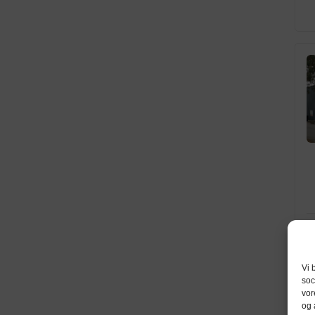
Vi 
soc
vor
og 