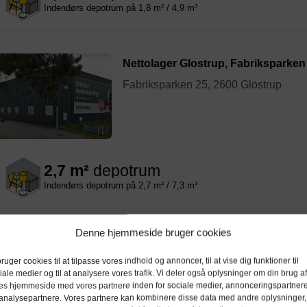
Indendørs depotrum på 1,8 m² / 4,9 m³
Nettolager Glostrup, Fabriksparken
Fabriksparken 25, 2600 Glostrup
2,7 m²
depotrum
Indendørs depotrum på 2,7 m² / 7,3 m³
5 m²
depotrum
Denne hjemmeside bruger cookies
Indendørs depotrum på 5 m² / 13,5 m³
bruger cookies til at tilpasse vores indhold og annoncer, til at vise dig funktioner til
iale medier og til at analysere vores trafik. Vi deler også oplysninger om din brug af
6,6 m²
depotrum
es hjemmeside med vores partnere inden for sociale medier, annonceringspartner
analysepartnere. Vores partnere kan kombinere disse data med andre oplysninger,
Indendørs depotrum på 6,6 m² / 17,8 m³