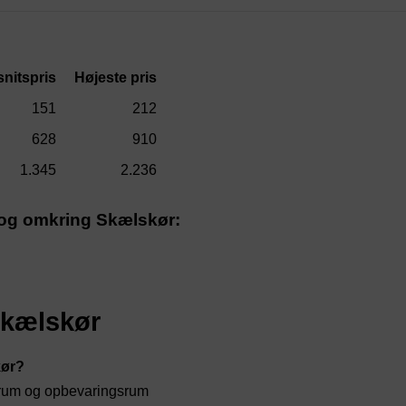
nitspris
Højeste pris
151
212
628
910
1.345
2.236
i og omkring Skælskør:
Skælskør
kør?
otrum og opbevaringsrum