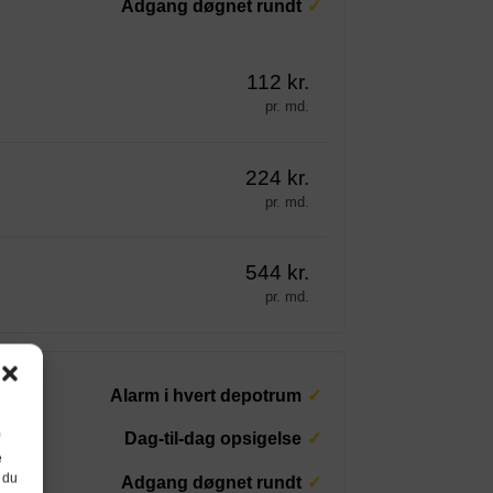
Adgang døgnet rundt
112 kr.
pr. md.
224 kr.
pr. md.
544 kr.
pr. md.
j
Alarm i hvert depotrum
Dag-til-dag opsigelse
e
 du
Adgang døgnet rundt