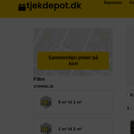
Depotrum
Co
Sammenlign priser på
kort
Filtre
STØRRELSE
K
0 m² til 1 m²
1 -
1 m² til 2 m²