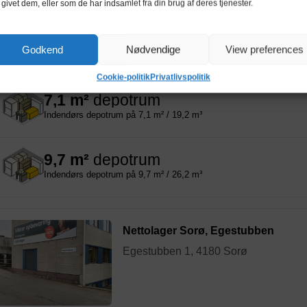
 givet dem, eller som de har indsamlet fra din brug af deres tjenester.
0,5 m²
depotrum
Godkend
Nødvendige
View preferences
Indendørs depotrum på 0,5 m² / 1,4 m³
Cookie-politik
Privatlivspolitik
7,1 m²
depotrum
Indendørs depotrum på 7,1 m² / 19,2 m³
9,7 m²
depotrum
Indendørs depotrum på 9,7 m² / 26,2 m³
Nettolager Sorø, Egestubben
Egestubben 1, 4180 Sorø