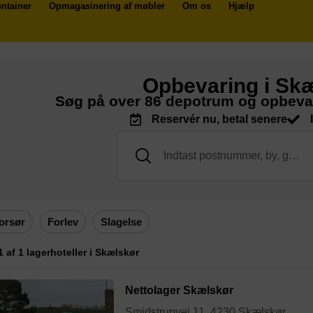
ntainer
Opmagasinering af møbler
Om os
Hjælp
Opbevaring i Sk
Søg på over 86 depotrum og opbeva
Reservér nu, betal senere
orsør
Forlev
Slagelse
 1 af 1 lagerhoteller i Skælskør
Nettolager Skælskør
Smidstrupvej 11, 4230 Skælskør