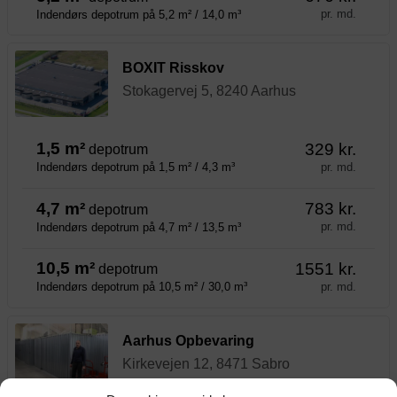
pr. md.
Indendørs depotrum på 5,2 m² / 14,0 m³
BOXIT Risskov
Stokagervej 5, 8240 Aarhus
1,5 m²
329 kr.
depotrum
pr. md.
Indendørs depotrum på 1,5 m² / 4,3 m³
4,7 m²
783 kr.
depotrum
pr. md.
Indendørs depotrum på 4,7 m² / 13,5 m³
10,5 m²
1551 kr.
depotrum
pr. md.
Indendørs depotrum på 10,5 m² / 30,0 m³
Aarhus Opbevaring
Kirkevejen 12, 8471 Sabro