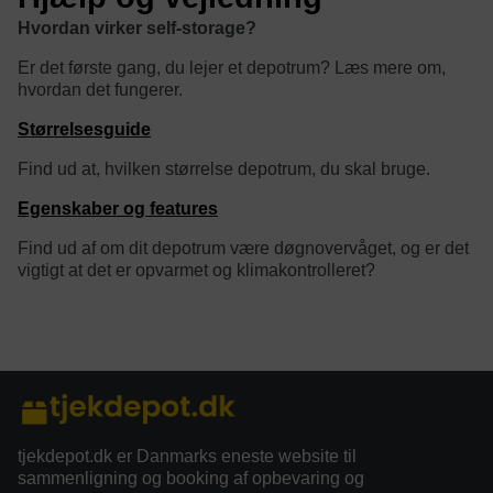
Hvordan virker self-storage?
Er det første gang, du lejer et depotrum? Læs mere om,
hvordan det fungerer.
Størrelsesguide
Find ud at, hvilken størrelse depotrum, du skal bruge.
Egenskaber og features
Find ud af om dit depotrum være døgnovervåget, og er det
vigtigt at det er opvarmet og klimakontrolleret?
category/tag description:
tjekdepot.dk er Danmarks eneste website til
sammenligning og booking af opbevaring og