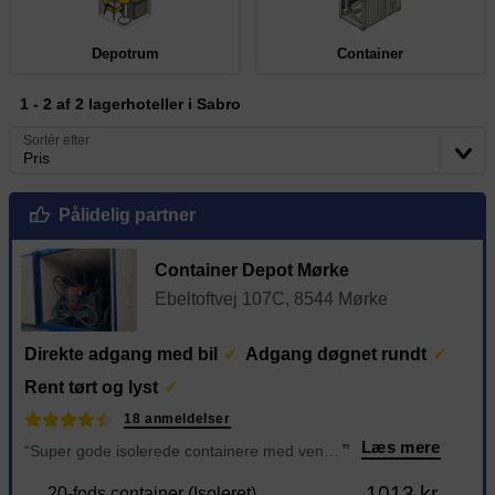
Depotrum
Container
1 - 2 af 2 lagerhoteller i Sabro
Sortér efter
Pris
Pålidelig partner
Container Depot Mørke
Ebeltoftvej 107C, 8544 Mørke
Direkte adgang med bil
Adgang døgnet rundt
Rent tørt og lyst
18 anmeldelser
Læs mere
“Super gode isolerede containere med ventilation!
”
1013 kr.
20-fods container (Isoleret)