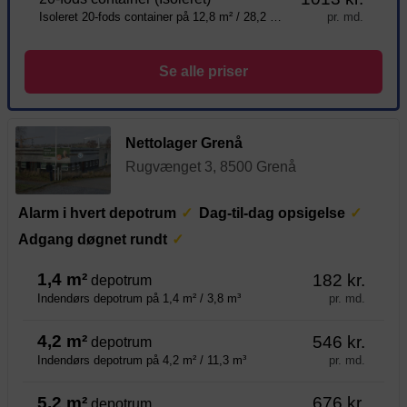
Isoleret 20-fods container på 12,8 m² / 28,2 m³
pr. md.
Se alle priser
Nettolager Grenå
Rugvænget 3, 8500 Grenå
Alarm i hvert depotrum
Dag-til-dag opsigelse
Adgang døgnet rundt
1,4 m²
182 kr.
depotrum
pr. md.
Indendørs depotrum på 1,4 m² / 3,8 m³
4,2 m²
546 kr.
depotrum
pr. md.
Indendørs depotrum på 4,2 m² / 11,3 m³
5,2 m²
676 kr.
depotrum