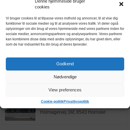
Denne hjemmeside bruger
cookies
Depotrum Ebeltoft, Ebeltoft Byvej 1
Vi bruger cookies til at tilpasse vores indhold og annoncer, til at vise dig
Ebeltoft Byvej 1, 8400 Ebeltoft
funktioner til sociale medier og til at analysere vores trafik. Vi deler også
oplysninger om din brug af vores hjemmeside med vores partnere inden for
sociale medier, annonceringspartnere og analysepartnere. Vores partnere
kan kombinere disse data med andre oplysninger, du har givet dem, eller
Depotrum Ebeltoft, Martin Hansens Vej 1
som de har indsamlet fra din brug af deres tjenester.
Martin Hansens Vej 17, 8400 Ebeltoft
Godkend
Loftrummet.dk
Nødvendige
Industrivej 16, 8550 Ryomgård
View preferences
Cookie-politik
Privatlivspolitik
BilligDepot.dk Hornslet
Holmagervej 1M, 8543 Hornslet