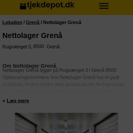
Lokation
/
Grenå
/
Nettolager Grenå
Nettolager Grenå
8500
Rugvænget 3,
Grenå
Om Nettolager Grenå
Nettolager Grenå ligger på Rugvænget 3 i Grenå 8500.
Opbevaringsrummene hos Nettolager Grenå har et godt
indeklima, hvilket holder dine genstande frie for fugtskader.
Der er adgang til opbevaringsrummene døgnet rundt.
Rummene er sikret med alarm. Derudover er depotrummene
Læs mere
videoovervågede.