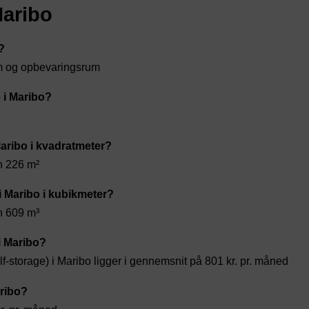
Maribo
?
um og opbevaringsrum
 i Maribo?
Maribo i kvadratmeter?
n 226 m²
 i Maribo i kubikmeter?
n 609 m³
i Maribo?
f-storage) i Maribo ligger i gennemsnit på 801 kr. pr. måned
aribo?