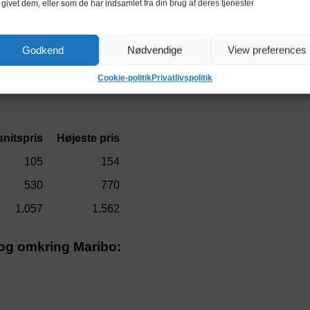
 givet dem, eller som de har indsamlet fra din brug af deres tjenester.
Godkend
Nødvendige
View preferences
Cookie-politik
Privatlivspolitik
nitspris
Højeste pris
105
154
530
770
1.057
1.562
i og omkring Maribo: