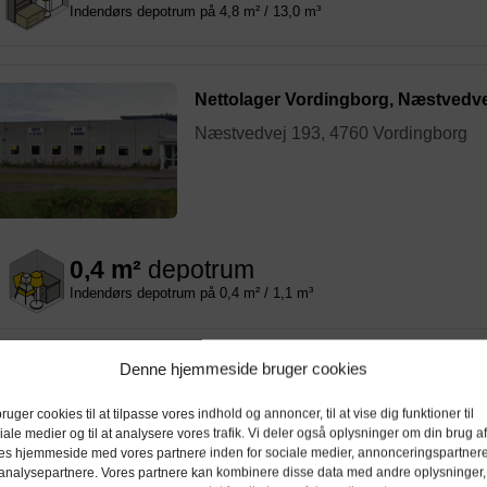
Indendørs depotrum på 4,8 m² / 13,0 m³
Nettolager Vordingborg, Næstvedve
Næstvedvej 193, 4760 Vordingborg
0,4 m²
depotrum
Indendørs depotrum på 0,4 m² / 1,1 m³
3,7 m²
depotrum
Denne hjemmeside bruger cookies
Indendørs depotrum på 3,7 m² / 10,0 m³
bruger cookies til at tilpasse vores indhold og annoncer, til at vise dig funktioner til
iale medier og til at analysere vores trafik. Vi deler også oplysninger om din brug af
7,1 m²
depotrum
es hjemmeside med vores partnere inden for sociale medier, annonceringspartner
analysepartnere. Vores partnere kan kombinere disse data med andre oplysninger,
Indendørs depotrum på 7,1 m² / 19,2 m³