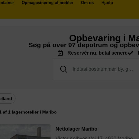
ntainer
Opmagasinering af møbler
Om os
Hjælp
Opbevaring i M
Søg på over 97 depotrum og opbev
Reservér nu, betal senere
olland
 1 af 1 lagerhoteller i Maribo
Nettolager Maribo
Victor Kolbyes Vej 17, 4930 Maribo