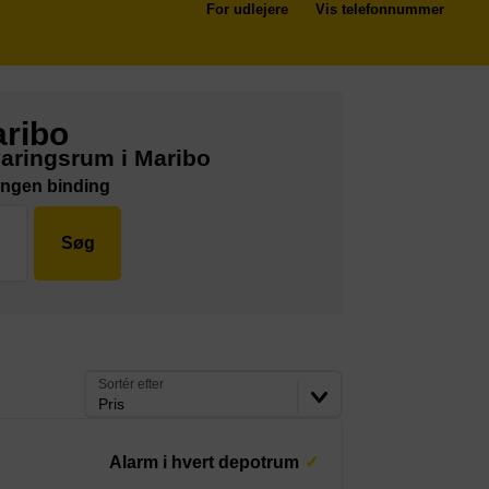
For udlejere
Vis telefonnummer
aribo
aringsrum i Maribo
Ingen binding
Søg
Sortér efter
Pris
Alarm i hvert depotrum