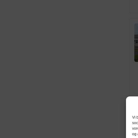
Vi 
soc
vor
og 