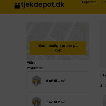
Depotrum
Co
Sammenlign priser på
kort
Filtre
STØRRELSE
L
0 m² til 1 m²
1 -
1 m² til 2 m²