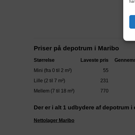
har
Priser på depotrum i Maribo
Størrelse
Laveste pris
Gennems
Mini (fra 0 til 2 m²)
55
Lille (2 til 7 m²)
231
Mellem (7 til 18 m²)
770
Der er i alt 1 udbydere af depotrum 
Nettolager Maribo