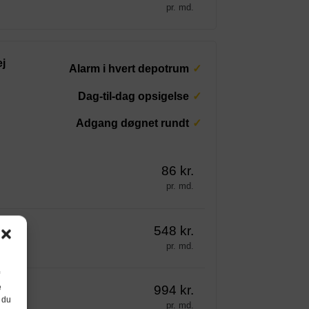
pr. md.
j
Alarm i hvert depotrum
Dag-til-dag opsigelse
Adgang døgnet rundt
86 kr.
pr. md.
548 kr.
pr. md.
e
994 kr.
 du
pr. md.