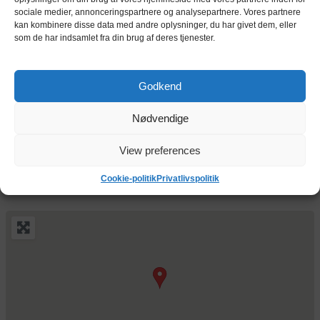
sociale medier, annonceringspartnere og analysepartnere. Vores partnere
kan kombinere disse data med andre oplysninger, du har givet dem, eller
9,4 m²
1034 kr.
depotrum
som de har indsamlet fra din brug af deres tjenester.
pr. md.
Indendørs depotrum på 9,4 m² / 25,4 m³
9,5 m²
1045 kr.
depotrum
Godkend
pr. md.
Indendørs depotrum på 9,5 m² / 25,7 m³
Nødvendige
9,6 m²
1056 kr.
depotrum
pr. md.
Indendørs depotrum på 9,6 m² / 25,9 m³
View preferences
Cookie-politik
Privatlivspolitik
Kort