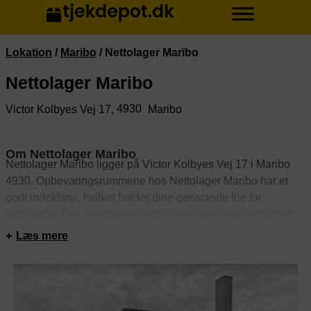
Lokation
/
Maribo
/
Nettolager Maribo
Nettolager Maribo
4930
Victor Kolbyes Vej 17,
Maribo
Om Nettolager Maribo
Nettolager Maribo ligger på Victor Kolbyes Vej 17 i Maribo
4930. Opbevaringsrummene hos Nettolager Maribo har et
godt indeklima, hvilket holder dine genstande frie for
fugtskader. Der er adgang til opbevaringsrummene døgnet
rundt. Rummene er sikret med alarm. Derudover er
Læs mere
depotrummene videoovervågede.