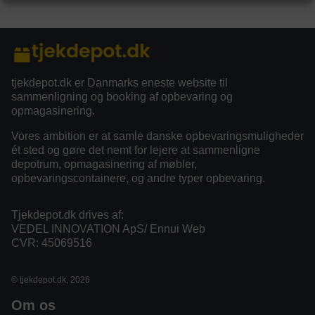
category/tag description:
tjekdepot.dk er Danmarks eneste website til
sammenligning og booking af opbevaring og
opmagasinering.
Vores ambition er at samle danske opbevaringsmuligheder
ét sted og gøre det nemt for lejere at sammenligne
depotrum, opmagasinering af møbler,
opbevaringscontainere, og andre typer opbevaring.
Tjekdepot.dk drives af:
VEDEL INNOVATION ApS/ Ennui Web
CVR: 45069516
© tjekdepot.dk, 2026
Om os