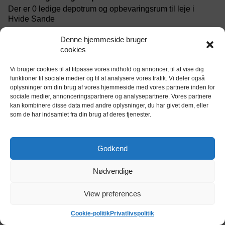
Der er 0 ledige depotrum og opbevaringsrum til leje i
Hvide Sande
Hvor mange lagerhoteller er der i Hvide Sande?
Denne hjemmeside bruger
cookies
Du kan vælge imellem 1 lagerhoteller i Hvide Sande
Vi bruger cookies til at tilpasse vores indhold og annoncer, til at vise dig
Hjælp og vejledning
funktioner til sociale medier og til at analysere vores trafik. Vi deler også
oplysninger om din brug af vores hjemmeside med vores partnere inden for
Hvordan virker self-storage?
sociale medier, annonceringspartnere og analysepartnere. Vores partnere
kan kombinere disse data med andre oplysninger, du har givet dem, eller
Er det første gang, du lejer et depotrum? Læs mere om,
som de har indsamlet fra din brug af deres tjenester.
hvordan det fungerer.
Størrelsesguide
Godkend
Find ud at, hvilken størrelse depotrum, du skal bruge.
Nødvendige
Egenskaber og features
Find ud af om dit depotrum være døgnovervåget, og er det
View preferences
vigtigt at det er opvarmet og klimakontrolleret?
Cookie-politik
Privatlivspolitik