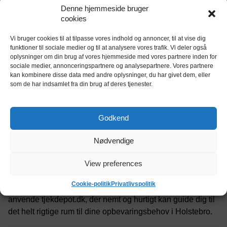
Denne hjemmeside bruger
opbevaringsmuligheder. Desuden er Holstebro kendt for et
cookies
blomstrende kulturliv og høj livskvalitet, hvilket tiltrekker
mange nye beboere. Og skal man flytte til byen, er der
Vi bruger cookies til at tilpasse vores indhold og annoncer, til at vise dig
altså rig mulighed for at opmagasinere sine møbler og
funktioner til sociale medier og til at analysere vores trafik. Vi deler også
oplysninger om din brug af vores hjemmeside med vores partnere inden for
andet bohave i et af de mange lagerhoteller i Holstebro,
sociale medier, annonceringspartnere og analysepartnere. Vores partnere
indtil man har fået ordnet sin nye boligsituation.
kan kombinere disse data med andre oplysninger, du har givet dem, eller
som de har indsamlet fra din brug af deres tjenester.
Self storage i Holstebro
Et stigende antal danskere vælger at benytte self storage
Godkend
som en fleksibel og sikker løsning på pladsmangel. I
Holstebro er der også gode muligheder for dette, med flere
Nødvendige
lagerhoteller, der tilbyder self storage. Med self storage har
du selv fuld kontrol over dit depotrum i Holstebro, og du
View preferences
kan frit tilgå dine ejendele, når du har brug for det. For ikke
Cookie-politik
Privatlivspolitik
at gå galt i byen med størrelsen på dit depotrum, kan du
anvende tjekdepot.dk, der nemt og hurtigt kan guide dig til
det helt rigtige rum til dine opbevaringsbehov i Holstebro.