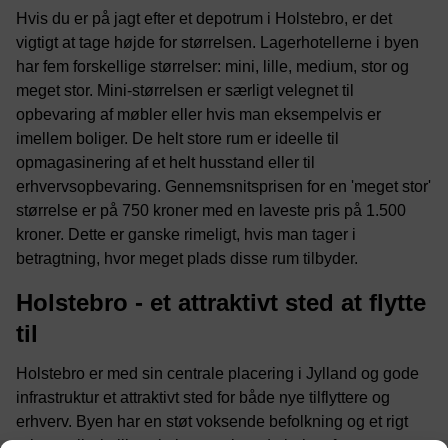
Hvis du er på jagt efter et depotrum i Holstebro, er det
vigtigt at tage højde for størrelsen. Lagerhotellerne i byen
har fem forskellige størrelser: mini, lille, medium, stor og
meget stor. Mini-størrelsen er særligt velegnet til
opbevaring af møbler eller hvis man eksempelvis er
imellem boliger. De helt store rum er ideelle til
opmagasinering af et helt husstand eller til
erhvervsopbevaring. Gennemsnitsprisen for en 'meget stor'
størrelse er på 750 kroner med en laveste pris på 1.500
kroner. Dette er ganske rimeligt, hvis man tager i
betragtning, hvor meget plads disse rum tilbyder.
Holstebro - et attraktivt sted at flytte
til
Holstebro er med sin centrale placering i Jylland og gode
infrastruktur et attraktivt sted for både nye tilflyttere og
erhverv. Byen har en støt voksende befolkning og et rigt
erhvervsliv, hvilket skaber et stigende behov for