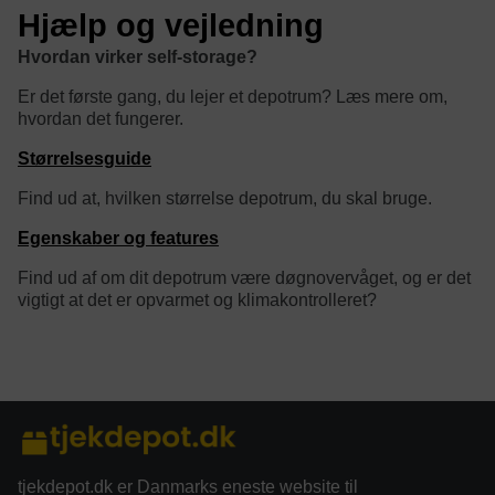
Hjælp og vejledning
Hvordan virker self-storage?
Er det første gang, du lejer et depotrum? Læs mere om,
hvordan det fungerer.
Størrelsesguide
Find ud at, hvilken størrelse depotrum, du skal bruge.
Egenskaber og features
Find ud af om dit depotrum være døgnovervåget, og er det
vigtigt at det er opvarmet og klimakontrolleret?
category/tag description:
tjekdepot.dk er Danmarks eneste website til