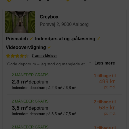
Greybox
Porsvej 2, 9000 Aalborg
Prismatch
Indendørs af og -pålæsning
Videoovervågning
7 anmeldelser
Læs mere
“Gode depotrum – jeg stod og manglede et depotrum i forbindelse med flytning, og her gav Emil den bedste service.
”
2 MÅNEDER GRATIS
1 tilbage til
499 kr.
2,3 m²
depotrum
pr. md.
Indendørs depotrum på 2,3 m² / 6,8 m³
2 MÅNEDER GRATIS
2 tilbage til
585 kr.
3,5 m²
depotrum
pr. md.
Indendørs depotrum på 3,5 m² / 7,5 m³
2 MÅNEDER GRATIS
3 tilbage til