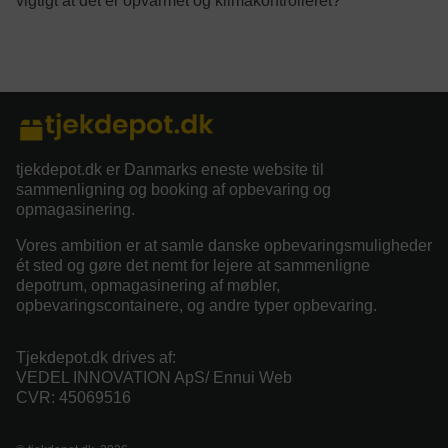
vigtigt at det er opvarmet og klimakontrolleret?
category/tag description:
tjekdepot.dk er Danmarks eneste website til
sammenligning og booking af opbevaring og
opmagasinering.
Vores ambition er at samle danske opbevaringsmuligheder
ét sted og gøre det nemt for lejere at sammenligne
depotrum, opmagasinering af møbler,
opbevaringscontainere, og andre typer opbevaring.
Tjekdepot.dk drives af:
VEDEL INNOVATION ApS/ Ennui Web
CVR: 45069516