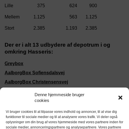
375
624
900
1.125
563
1.125
2.385
1.193
2.385
Der er i alt 13 udbydere af depotrum i og
omkring Hasseris:
Greybox
AalborgBox Sofiensdalsvej
AalborgBox Christensensvej
BOXIT Aalborg C
Denne hjemmeside bruger
AalborgBox Øgadekvarteret
cookies
BOXIT Aalborg Ø
Vi bruger cookies til at tilpasse vores indhold og annoncer, til at vise dig
funktioner til sociale medier og til at analysere vores trafik. Vi deler også
Sagabox
oplysninger om din brug af vores hjemmeside med vores partnere inden for
sociale medier, annonceringspartnere og analysepartnere. Vores partnere
BOXIT Nørresundby