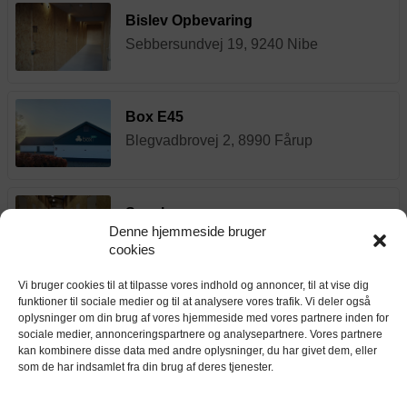
Bislev Opbevaring
Sebbersundvej 19, 9240 Nibe
Box E45
Blegvadbrovej 2, 8990 Fårup
Sagabox
Denne hjemmeside bruger
Sagavej 1, 9260 Gistrup
cookies
Vi bruger cookies til at tilpasse vores indhold og annoncer, til at vise dig
funktioner til sociale medier og til at analysere vores trafik. Vi deler også
AalborgBox Christensensvej
oplysninger om din brug af vores hjemmeside med vores partnere inden for
K. Christensensvej 2K, 9200 Aalborg
sociale medier, annonceringspartnere og analysepartnere. Vores partnere
kan kombinere disse data med andre oplysninger, du har givet dem, eller
som de har indsamlet fra din brug af deres tjenester.
AalborgBox Sofiensdalsvej