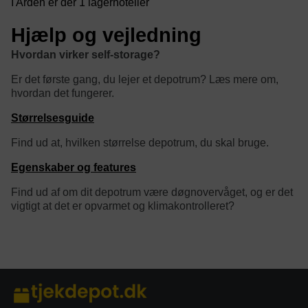
I Arden er der 1 lagerhoteller
Hjælp og vejledning
Hvordan virker self-storage?
Er det første gang, du lejer et depotrum? Læs mere om,
hvordan det fungerer.
Størrelsesguide
Find ud at, hvilken størrelse depotrum, du skal bruge.
Egenskaber og features
Find ud af om dit depotrum være døgnovervåget, og er det
vigtigt at det er opvarmet og klimakontrolleret?
category/tag description: