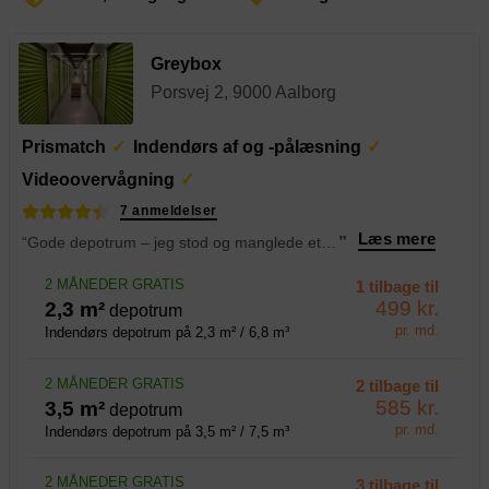
Greybox
Porsvej 2, 9000 Aalborg
Prismatch
Indendørs af og -pålæsning
Videoovervågning
7 anmeldelser
Læs mere
“Gode depotrum – jeg stod og manglede et depotrum i forbindelse med flytning, og her gav Emil den bedste service.
”
2 MÅNEDER GRATIS
1 tilbage til
499 kr.
2,3 m²
depotrum
pr. md.
Indendørs depotrum på 2,3 m² / 6,8 m³
2 MÅNEDER GRATIS
2 tilbage til
585 kr.
3,5 m²
depotrum
pr. md.
Indendørs depotrum på 3,5 m² / 7,5 m³
2 MÅNEDER GRATIS
3 tilbage til