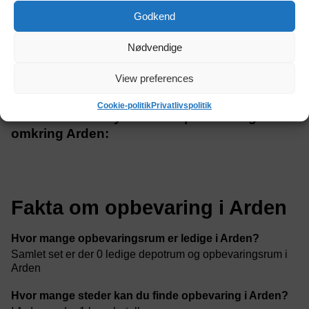
Godkend
Sofiendalsvej 75, 9200 Aalborg
Nødvendige
View preferences
Cookie-politik
Privatlivspolitik
Der er i alt 1 udbydere af depotrum i og
omkring Arden:
Fakta om opbevaring i Arden
Hvor mange opbevaringsrum er ledige i Arden?
Samlet set er der 0 ledige depotrum og opbevaringsrum i
Arden
Hvor mange steder kan du finde opbevaring i Arden?