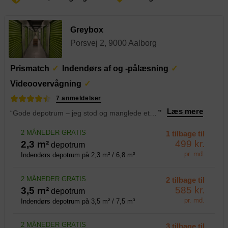
Greybox
Porsvej 2, 9000 Aalborg
Prismatch
Indendørs af og -pålæsning
Videoovervågning
7 anmeldelser
Læs mere
“Gode depotrum – jeg stod og manglede et depotrum i forbindelse med flytning, og her gav Emil den bedste service.
”
2 MÅNEDER GRATIS
1 tilbage til
499 kr.
2,3 m²
depotrum
pr. md.
Indendørs depotrum på 2,3 m² / 6,8 m³
2 MÅNEDER GRATIS
2 tilbage til
585 kr.
3,5 m²
depotrum
pr. md.
Indendørs depotrum på 3,5 m² / 7,5 m³
2 MÅNEDER GRATIS
3 tilbage til