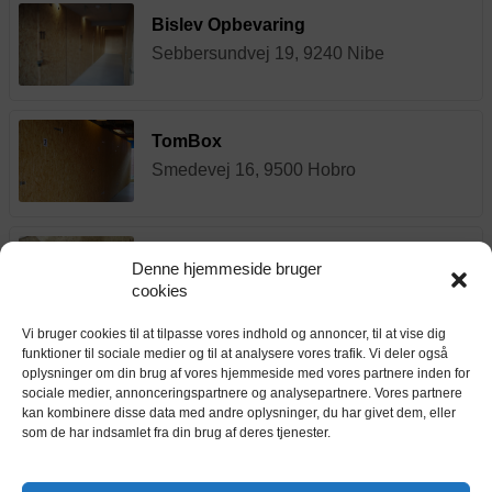
Bislev Opbevaring
Sebbersundvej 19, 9240 Nibe
TomBox
Smedevej 16, 9500 Hobro
Vores Depotrum
Denne hjemmeside bruger
Hovedgaden 56, 9200 Skals
cookies
Vi bruger cookies til at tilpasse vores indhold og annoncer, til at vise dig
funktioner til sociale medier og til at analysere vores trafik. Vi deler også
AalborgBox Christensensvej
oplysninger om din brug af vores hjemmeside med vores partnere inden for
sociale medier, annonceringspartnere og analysepartnere. Vores partnere
K. Christensensvej 2K, 9200 Aalborg
kan kombinere disse data med andre oplysninger, du har givet dem, eller
som de har indsamlet fra din brug af deres tjenester.
AalborgBox Sofiensdalsvej