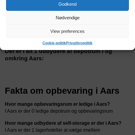
Godkend
Sofiendalsvej 75, 9200 Aalborg
Nødvendige
View preferences
Cookie-politik
Privatlivspolitik
Der er i alt 1 udbydere af depotrum i og
omkring Aars:
Fakta om opbevaring i Aars
Hvor mange opbevaringsrum er ledige i Aars?
I Aars er der 0 ledige depotrum og opbevaringsrum
Hvor mange udbydere af self-storage er der i Aars?
I Aars er der 1 lagerhoteller at vælge imellem