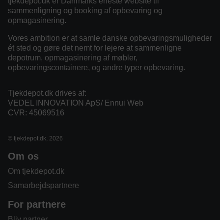
tjekdepot.dk er Danmarks eneste website til
sammenligning og booking af opbevaring og
opmagasinering.
Vores ambition er at samle danske opbevaringsmuligheder
ét sted og gøre det nemt for lejere at sammenligne
depotrum, opmagasinering af møbler,
opbevaringscontainere, og andre typer opbevaring.
Tjekdepot.dk drives af:
VEDEL INNOVATION ApS/ Ennui Web
CVR: 45069516
© tjekdepot.dk, 2026
Om os
Om tjekdepot.dk
Samarbejdspartnere
For partnere
Bliv partner