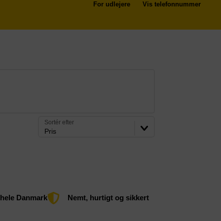
For udlejere
Vis telefonnummer
Sortér efter
Pris
 hele Danmark
Nemt, hurtigt og sikkert