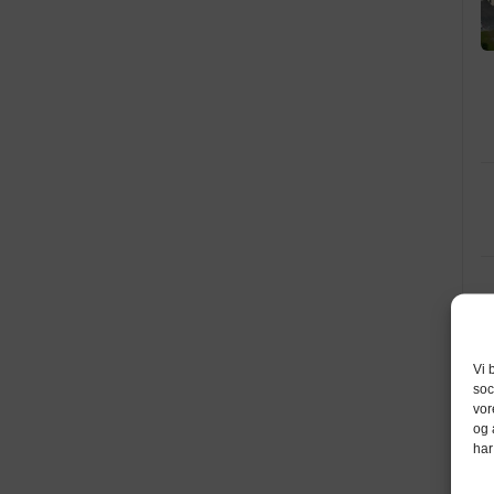
Vi 
soc
vor
og 
har