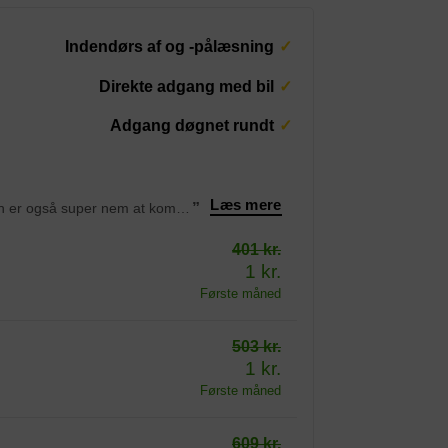
Indendørs af og -pålæsning
Direkte adgang med bil
Adgang døgnet rundt
Læs mere
“Fantastisk service, virkelig gode faciliteter, flot og velholdt. Beliggenheden er også super nem at komme til, da den er tæt på motorvejen. Jeg kan varmt anbefale det her sted til alle, der har brug for opbevaringsmuligheder.
”
401 kr.
1 kr.
Første måned
503 kr.
1 kr.
Første måned
609 kr.