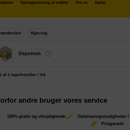
ntainer
Opmagasinering af møbler
Om os
Hjælp
rønderslev
Hjørring
Depotrum
 1 af 1 lagerhoteller i Vrå
orfor andre bruger vores service
100% gratis og uforpligtende
Opbevaringsmuligheder i
Prisgaranti