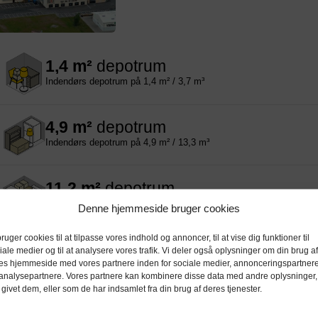
1,4 m²
depotrum
Indendørs depotrum på 1,4 m² / 3,7 m³
4,9 m²
depotrum
Indendørs depotrum på 4,9 m² / 13,3 m³
11,2 m²
depotrum
Indendørs depotrum på 11,2 m² / 30,0 m³
Denne hjemmeside bruger cookies
bruger cookies til at tilpasse vores indhold og annoncer, til at vise dig funktioner til
iale medier og til at analysere vores trafik. Vi deler også oplysninger om din brug af
BOXIT Aalborg C
es hjemmeside med vores partnere inden for sociale medier, annonceringspartner
analysepartnere. Vores partnere kan kombinere disse data med andre oplysninger,
Østre Alle 102, 9000 Aalborg
 givet dem, eller som de har indsamlet fra din brug af deres tjenester.