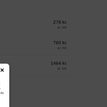
278 kr.
pr. md.
783 kr.
pr. md.
1464 kr.
pr. md.
e
 du