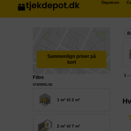
Depotrum
Co
B
Sammenlign priser på
kort
1 -
Filtre
STØRRELSE
Hv
1 m² til 2 m²
2 m² til 7 m²