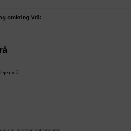
 og omkring Vrå:
rå
eje i Vrå
ere om, hvordan det fungerer.