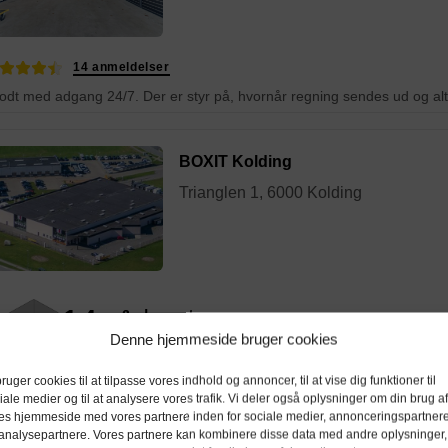
14 anmeldelser
BOXIT Kolding
Trianglen 1, 6000 Kolding
1,4 m²
depotrum
Denne hjemmeside bruger cookies
Indendørs depotrum på 1,4 m² / 3,9 m³
bruger cookies til at tilpasse vores indhold og annoncer, til at vise dig funktioner til
4,8 m²
depotrum
iale medier og til at analysere vores trafik. Vi deler også oplysninger om din brug af
es hjemmeside med vores partnere inden for sociale medier, annonceringspartner
Indendørs depotrum på 4,8 m² / 13,6 m³
analysepartnere. Vores partnere kan kombinere disse data med andre oplysninger,