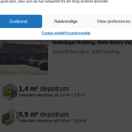
 givet dem, eller som de har indsamlet fra din brug af deres tjenester.
10,6 m²
depotrum
Indendørs depotrum på 10,6 m² / 30,1 m³
Godkend
Nødvendige
View preferences
Cookie-politik
Privatlivspolitik
Nettolager Kolding, Niels Bohrs Vej
Niels Bohrs Vej 4, 6000 Kolding
1,4 m²
depotrum
Indendørs depotrum på 1,4 m² / 3,8 m³
5,9 m²
depotrum
Indendørs depotrum på 5,9 m² / 15,9 m³