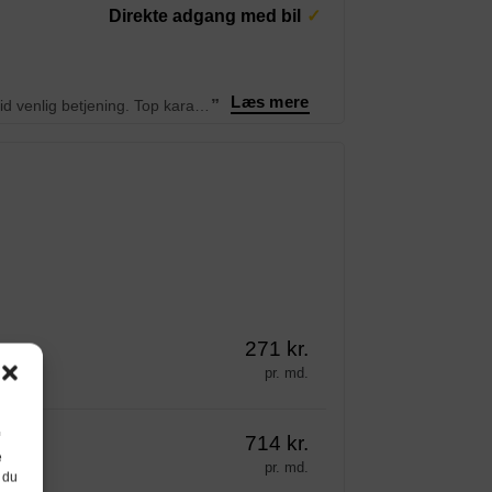
Direkte adgang med bil
Læs mere
“Godt med adgang 24/7. Der er styr på, hvornår regning sendes ud og altid venlig betjening. Top karakter herfra.
”
271 kr.
pr. md.
714 kr.
e
pr. md.
 du