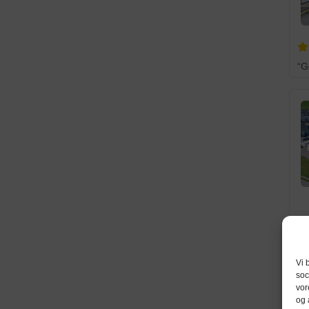
Vi 
soc
vor
og 