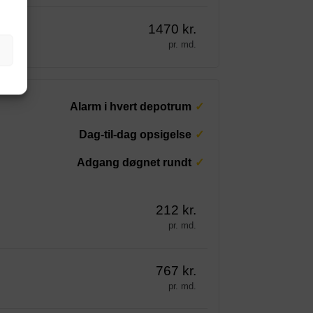
1470 kr.
pr. md.
Alarm i hvert depotrum
Dag-til-dag opsigelse
Adgang døgnet rundt
212 kr.
pr. md.
767 kr.
pr. md.