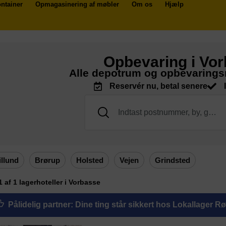
ntainer
Opmagasinering af møbler
Om os
Hjælp
Opbevaring i Vo
Alle depotrum og opbevarings
Reservér nu, betal senere
illund
Brørup
Holsted
Vejen
Grindsted
 1 af 1 lagerhoteller i Vorbasse
Pålidelig partner
: Dine ting står sikkert hos Lokallager R