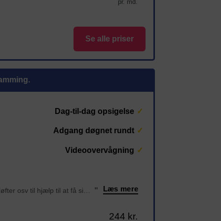
pr. md.
Se alle priser
Bramming.
Dag-til-dag opsigelse
Adgang døgnet rundt
Videoovervågning
Læs mere
“Det er så fint et sted man kan komme til sit rum 24/7 Der er vogne, palleløfter osv til hjælp til at få sin ting i sit rum. Der er tørt og frost frit jeg har haft mit depotrum siden juni 2024 og er så glad for at ha rum der. Og sidst men ikke mindst alti
”
244 kr.