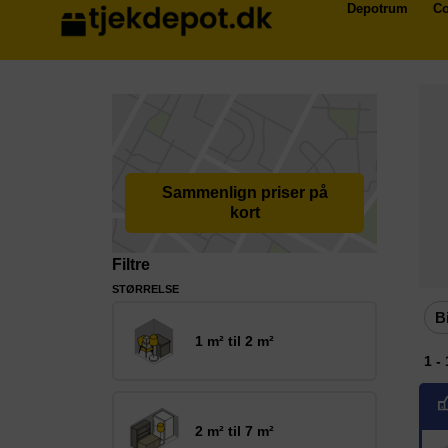
Depotrum
Co
Sammenlign priser på
kort
Filtre
STØRRELSE
B
1 m² til 2 m²
1 -
2 m² til 7 m²