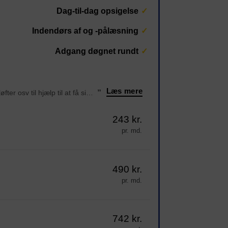
Dag-til-dag opsigelse
Indendørs af og -pålæsning
Adgang døgnet rundt
Læs mere
“Det er så fint et sted man kan komme til sit rum 24/7 Der er vogne, palleløfter osv til hjælp til at få sin ting i sit rum. Der er tørt og frost frit jeg har haft mit depotrum siden juni 2024 og er så glad for at ha rum der. Og sidst men ikke mindst alti
”
243 kr.
pr. md.
490 kr.
pr. md.
742 kr.