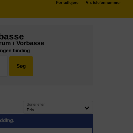
For udlejere
Vis telefonnummer
rbasse
rum i Vorbasse
Ingen binding
Søg
Sortér efter
Pris
ødding.