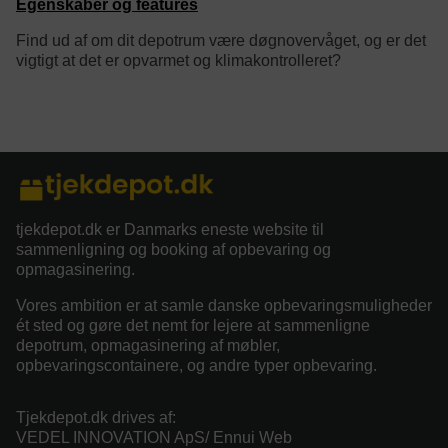
Egenskaber og features
Find ud af om dit depotrum være døgnovervåget, og er det
vigtigt at det er opvarmet og klimakontrolleret?
category/tag description:
tjekdepot.dk er Danmarks eneste website til
sammenligning og booking af opbevaring og
opmagasinering.
Vores ambition er at samle danske opbevaringsmuligheder
ét sted og gøre det nemt for lejere at sammenligne
depotrum, opmagasinering af møbler,
opbevaringscontainere, og andre typer opbevaring.
Tjekdepot.dk drives af:
VEDEL INNOVATION ApS/ Ennui Web