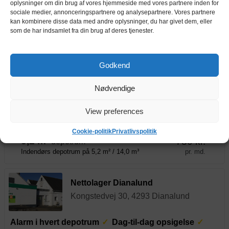
Adgang døgnet rundt
oplysninger om din brug af vores hjemmeside med vores partnere inden for
sociale medier, annonceringspartnere og analysepartnere. Vores partnere
3,1 m²
495 kr.
kan kombinere disse data med andre oplysninger, du har givet dem, eller
depotrum
som de har indsamlet fra din brug af deres tjenester.
pr. md.
Indendørs depotrum på 3,1 m² / 8,4 m³
Nettolager Ringsted, Benløse Skel
Godkend
Benløse Skel 20, 4100 Ringsted
Nødvendige
Alarm i hvert depotrum
Dag-til-dag opsigelse
View preferences
Adgang døgnet rundt
Cookie-politik
Privatlivspolitik
5,2 m²
780 kr.
depotrum
pr. md.
Indendørs depotrum på 5,2 m² / 14,0 m³
Nettolager Dianalund
Kongstedvej 30, 4293 Dianalund
Alarm i hvert depotrum
Dag-til-dag opsigelse