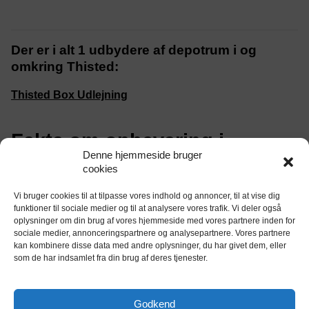
Der er i alt 1 udbydere af depotrum i og
omkring Thisted:
Thisted Box Udlejning
Fakta om opbevaring i
Denne hjemmeside bruger
Thisted
cookies
Vi bruger cookies til at tilpasse vores indhold og annoncer, til at vise dig
Hvor mange ledige depotrum er der i Thisted?
funktioner til sociale medier og til at analysere vores trafik. Vi deler også
Der er 0 ledige depotrum og opbevaringsrum til leje i
oplysninger om din brug af vores hjemmeside med vores partnere inden for
Thisted
sociale medier, annonceringspartnere og analysepartnere. Vores partnere
kan kombinere disse data med andre oplysninger, du har givet dem, eller
Hvor mange lagerhoteller er der i Thisted?
som de har indsamlet fra din brug af deres tjenester.
Du kan vælge imellem 1 lagerhoteller i Thisted
Hjælp og vejledning
Godkend