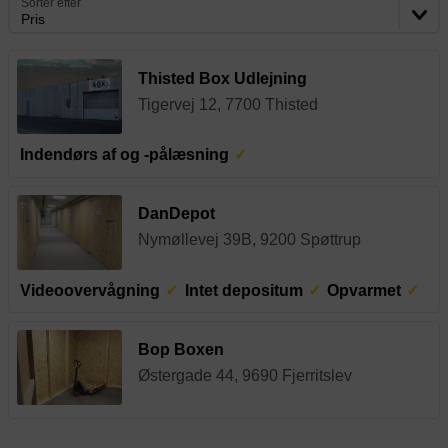
Sortér efter
Pris
Thisted Box Udlejning
Tigervej 12, 7700 Thisted
Indendørs af og -pålæsning
DanDepot
Nymøllevej 39B, 9200 Spøttrup
Videoovervågning
Intet depositum
Opvarmet
Bop Boxen
Østergade 44, 9690 Fjerritslev