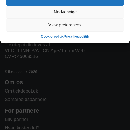
opmagasinering.
Nødvendige
Vores ambition er at samle danske opbevaringsmuligheder
ét sted og gøre det nemt for lejere at sammenligne
depotrum, opmagasinering af møbler,
View preferences
opbevaringscontainere, og andre typer opbevaring.
Cookie-politik
Privatlivspolitik
Tjekdepot.dk drives af:
VEDEL INNOVATION ApS/ Ennui Web
CVR: 45069516
© tjekdepot.dk, 2026
Om os
Om tjekdepot.dk
Samarbejdspartnere
For partnere
Bliv partner
Hvad koster det?