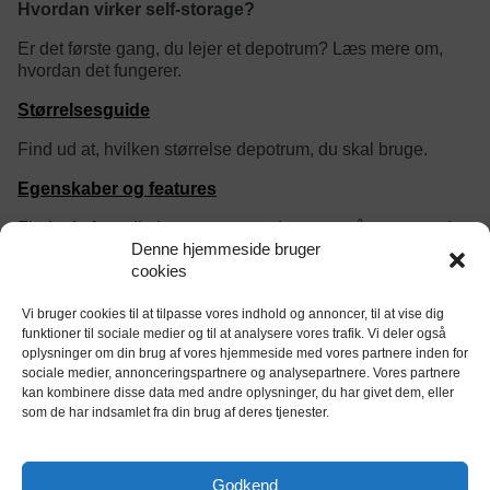
Hvordan virker self-storage?
Er det første gang, du lejer et depotrum? Læs mere om,
hvordan det fungerer.
Størrelsesguide
Find ud at, hvilken størrelse depotrum, du skal bruge.
Egenskaber og features
Find ud af om dit depotrum være døgnovervåget, og er det
Denne hjemmeside bruger
vigtigt at det er opvarmet og klimakontrolleret?
cookies
Vi bruger cookies til at tilpasse vores indhold og annoncer, til at vise dig
category/tag description:
funktioner til sociale medier og til at analysere vores trafik. Vi deler også
oplysninger om din brug af vores hjemmeside med vores partnere inden for
sociale medier, annonceringspartnere og analysepartnere. Vores partnere
kan kombinere disse data med andre oplysninger, du har givet dem, eller
som de har indsamlet fra din brug af deres tjenester.
tjekdepot.dk er Danmarks eneste website til
sammenligning og booking af opbevaring og
Godkend