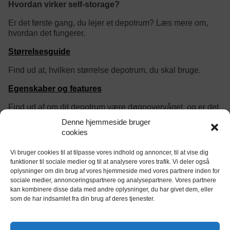
Hvordan virker self-storage?
Er det første gang, du lejer et depotrum? Læs mere om,
hvordan det fungerer.
Størrelsesguide
Find ud at, hvilken størrelse depotrum, du skal bruge.
Egenskaber og features
Find ud af om dit depotrum være døgnovervåget, og er det
vigtigt at det er opvarmet og klimakontrolleret?
Denne hjemmeside bruger
cookies
category/tag description:
Alle depotrum i Danmark med brandsikring
Vi bruger cookies til at tilpasse vores indhold og annoncer, til at vise dig
funktioner til sociale medier og til at analysere vores trafik. Vi deler også
oplysninger om din brug af vores hjemmeside med vores partnere inden for
sociale medier, annonceringspartnere og analysepartnere. Vores partnere
kan kombinere disse data med andre oplysninger, du har givet dem, eller
som de har indsamlet fra din brug af deres tjenester.
tjekdepot.dk er Danmarks eneste website til