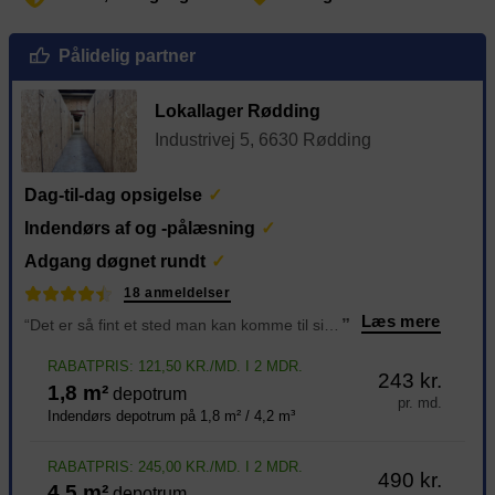
Pålidelig partner
Lokallager Rødding
Industrivej 5, 6630 Rødding
Dag-til-dag opsigelse
Indendørs af og -pålæsning
Adgang døgnet rundt
18 anmeldelser
Læs mere
“Det er så fint et sted man kan komme til sit rum 24/7 Der er vogne, palleløfter osv til hjælp til at få sin ting i sit rum. Der er tørt og frost frit jeg har haft mit depotrum siden juni 2024 og er så glad for at ha rum der. Og sidst men ikke mindst alti
”
RABATPRIS: 121,50 KR./MD. I 2 MDR.
243 kr.
1,8 m²
depotrum
pr. md.
Indendørs depotrum på 1,8 m² / 4,2 m³
RABATPRIS: 245,00 KR./MD. I 2 MDR.
490 kr.
4,5 m²
depotrum