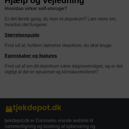
Hjælp og vejledning
Hvordan virker self-storage?
Er det første gang, du lejer et depotrum? Læs mere om,
hvordan det fungerer.
Størrelsesguide
Find ud at, hvilken størrelse depotrum, du skal bruge.
Egenskaber og features
Find ud af om dit depotrum være døgnovervåget, og er det
vigtigt at det er opvarmet og klimakontrolleret?
category/tag description:
tjekdepot.dk er Danmarks eneste website til
sammenligning og booking af opbevaring og