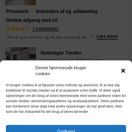
Prismatch
Indendørs af og -pålæsning
Direkte adgang med bil
7 anmeldelser
Læs mere
“Der er god service, og de kan svare på det man spørger om, jeg har været super glad for min box i næsten 10mdr.
”
Nettolager Tønder
Hartmannsvej 1, 6270 Tønder
Denne hjemmeside bruger
cookies
Alarm i hvert depotrum
Dag-til-dag opsigelse
Adgang døgnet rundt
Vi bruger cookies til at tilpasse vores indhold og annoncer, til at vise dig
funktioner til sociale medier og til at analysere vores trafik. Vi deler også
oplysninger om din brug af vores hjemmeside med vores partnere inden for
2,4 m²
390 kr.
depotrum
sociale medier, annonceringspartnere og analysepartnere. Vores partnere
pr. md.
Indendørs depotrum på 2,4 m² / 6,5 m³
kan kombinere disse data med andre oplysninger, du har givet dem, eller
som de har indsamlet fra din brug af deres tjenester.
4,8 m²
720 kr.
depotrum
pr. md.
Indendørs depotrum på 4,8 m² / 13,0 m³
Godkend