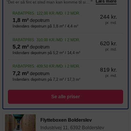
Læs mere
“Det er så fint et sted man kan komme til sit rum 24/7 Der er vogne, palleløfter osv til hjælp til at få sin ting i sit rum. Der er tørt og frost frit jeg har haft mit depotrum siden juni 2024 og er så glad for at ha rum der. Og sidst men ikke mindst alti
”
RABATPRIS: 122,00 KR./MD. I 2 MDR.
244 kr.
1,8 m²
depotrum
pr. md.
Indendørs depotrum på 1,8 m² / 4,4 m³
RABATPRIS: 310,00 KR./MD. I 2 MDR.
620 kr.
5,2 m²
depotrum
pr. md.
Indendørs depotrum på 5,2 m² / 14,4 m³
RABATPRIS: 409,50 KR./MD. I 2 MDR.
819 kr.
7,2 m²
depotrum
pr. md.
Indendørs depotrum på 7,2 m² / 17,3 m³
Se alle priser
Flytteboxen Bolderslev
Industrivej 11, 6392 Bolderslev