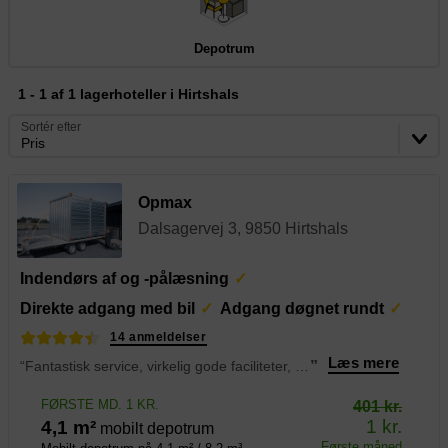
Depotrum
1 - 1 af 1 lagerhoteller i Hirtshals
Sortér efter
Pris
Opmax
Dalsagervej 3, 9850 Hirtshals
Indendørs af og -pålæsning
Direkte adgang med bil
Adgang døgnet rundt
14 anmeldelser
Læs mere
“Fantastisk service, virkelig gode faciliteter, flot og velholdt. Beliggenheden er også super nem at komme til, da den er tæt på motorvejen. Jeg kan varmt anbefale det her sted til alle, der har brug for opbevaringsmuligheder.
”
FØRSTE MD. 1 KR.
401 kr.
1 kr.
4,1 m²
mobilt depotrum
Første måned