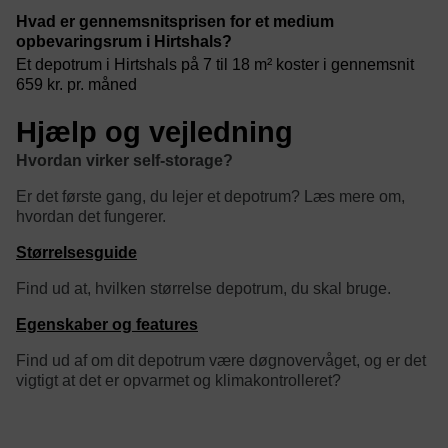
Hvad er gennemsnitsprisen for et medium
opbevaringsrum i Hirtshals?
Et depotrum i Hirtshals på 7 til 18 m² koster i gennemsnit
659 kr. pr. måned
Hjælp og vejledning
Hvordan virker self-storage?
Er det første gang, du lejer et depotrum? Læs mere om,
hvordan det fungerer.
Størrelsesguide
Find ud at, hvilken størrelse depotrum, du skal bruge.
Egenskaber og features
Find ud af om dit depotrum være døgnovervåget, og er det
vigtigt at det er opvarmet og klimakontrolleret?
category/tag description: