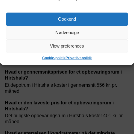
Hvor meget ledig self-storage areal er der i Hirtshals i
kvadratmeter?
Godkend
Målt på kvadratmeter er der 27 m² ledigt opbevaringsplads
i self-storage i Hirtshals
Nødvendige
Hvor mange ledigt self-storage areal i der er i Hirtshals
View preferences
i kubikmeter?
Den samlede opbevaringsplads i opbevaringsrum i
Cookie-politik
Privatlivspolitik
kubikmeter i Hirtshals er 55 m³
Hvad er gennemsnitsprisen for et opbevaringsrum i
Hirtshals?
Et depotrum i Hirtshals koster i gennemsnit 556 kr. pr.
måned
Hvad er den laveste pris for et opbevaringsrum i
Hirtshals?
Det billigste opbevaringsrum i Hirtshals koster 401 kr. pr.
måned
Hvad er størrelsen i kvadratmeter på det mindste