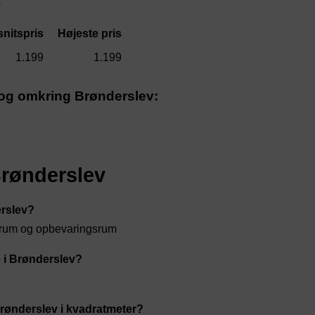
v
nitspris
Højeste pris
1.199
1.199
i og omkring Brønderslev:
Brønderslev
erslev?
otrum og opbevaringsrum
 i Brønderslev?
 Brønderslev i kvadratmeter?