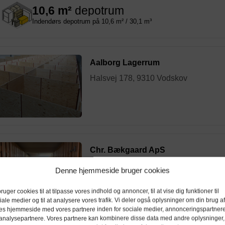
10,6 m²
depotrum
Indendørs depotrum på 10,6 m² / 30,1 m³
Aalborg Lagerrum
Halsvej 178, 9310 Vodskov
Chr. Bækgaard ApS
Ved Dammen 9, 9220 Aalborg
Denne hjemmeside bruger cookies
bruger cookies til at tilpasse vores indhold og annoncer, til at vise dig funktioner til
iale medier og til at analysere vores trafik. Vi deler også oplysninger om din brug af
es hjemmeside med vores partnere inden for sociale medier, annonceringspartner
analysepartnere. Vores partnere kan kombinere disse data med andre oplysninger,