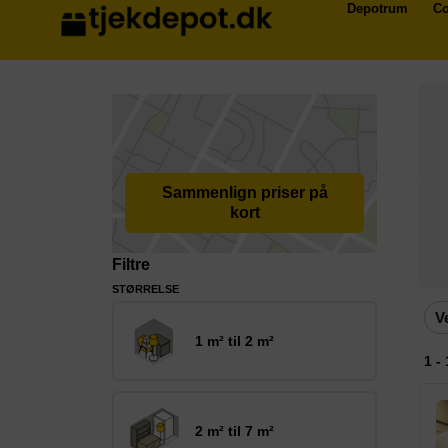
Depotrum
Co
Sammenlign priser på
kort
Filtre
STØRRELSE
V
1 m² til 2 m²
1 -
2 m² til 7 m²