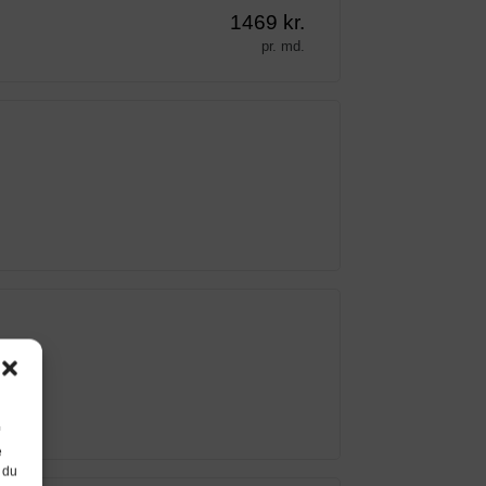
1469 kr.
pr. md.
e
 du