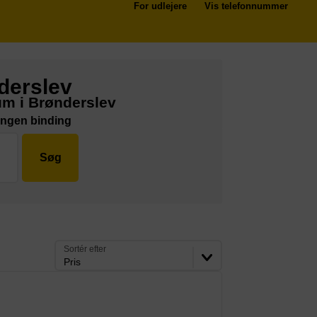
For udlejere
Vis telefonnummer
derslev
um i Brønderslev
Ingen binding
Søg
Sortér efter
Pris