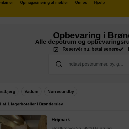
ntainer
Opmagasinering af møbler
Om os
Hjælp
Opbevaring i Brøn
Alle depotrum og opbevaringsr
Reservér nu, betal senere
estbjerg
Vadum
Nørresundby
 1 af 1 lagerhoteller i Brønderslev
Højmark
Hestkærvej 3a, 9800 Hjørring