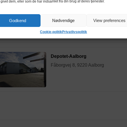
 givet dem, eller som de har indsamlet fra din brug af deres tjenester.
AalborgBox Øgadekvarteret
Læsøgade 8, 9000 Aalborg
Godkend
Nødvendige
View preferences
Cookie-politik
Privatlivspolitik
Depotet-Aalborg
Fåborgvej 8, 9220 Aalborg