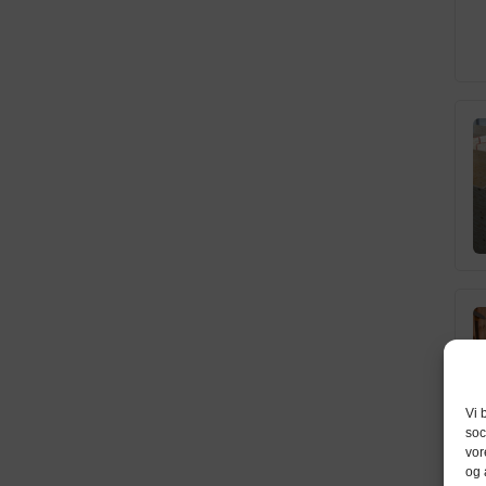
Vi 
soc
vor
og 