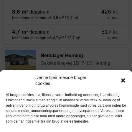
3,6 m²
426 kr.
depotrum
pr. md.
Indendørs depotrum på 3,6 m² / 9,7 m³
4,7 m²
517 kr.
depotrum
pr. md.
Indendørs depotrum på 4,7 m² / 12,7 m³
Nettolager Herning
Sakskøbingvej 1D, 7400 Herning
Denne hjemmeside bruger
Alarm i hvert depotrum
Dag-til-dag opsigelse
cookies
Adgang døgnet rundt
Vi bruger cookies til at tilpasse vores indhold og annoncer, til at vise dig
2,4 m²
294 kr.
depotrum
funktioner til sociale medier og til at analysere vores trafik. Vi deler også
oplysninger om din brug af vores hjemmeside med vores partnere inden for
pr. md.
Indendørs depotrum på 2,4 m² / 6,5 m³
sociale medier, annonceringspartnere og analysepartnere. Vores partnere
kan kombinere disse data med andre oplysninger, du har givet dem, eller
4,8 m²
528 kr.
depotrum
som de har indsamlet fra din brug af deres tjenester.
pr. md.
Indendørs depotrum på 4,8 m² / 13,0 m³