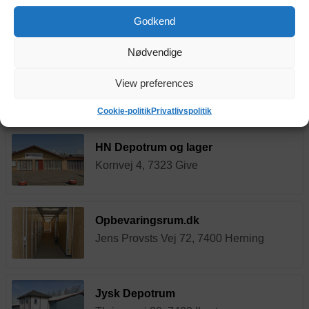
5,7 m²
627 kr.
depotrum
Godkend
pr. md.
Indendørs depotrum på 5,7 m² / 15,4 m³
Nødvendige
Boxrum.dk
View preferences
Hastrupvej 11, 7330 Brande
Cookie-politik
Privatlivspolitik
HN Depotrum og lager
Kornvej 4, 7323 Give
Opbevaringsrum.dk
Jens Provsts Vej 72, 7400 Herning
Jysk Depotrum