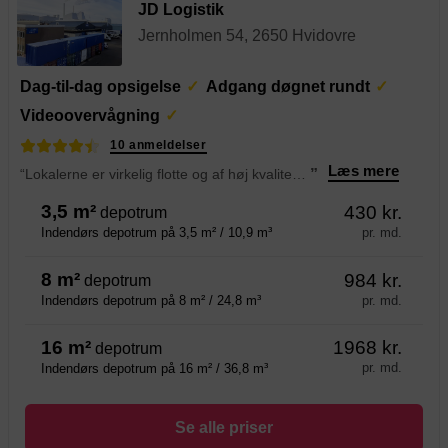
JD Logistik
Jernholmen 54, 2650 Hvidovre
Dag-til-dag opsigelse
Adgang døgnet rundt
Videoovervågning
10 anmeldelser
Læs mere
“Lokalerne er virkelig flotte og af høj kvalitet i alle størrelser! Personalet er også virkelig venligt og priserne er rimelige.
”
3,5 m²
430 kr.
depotrum
pr. md.
Indendørs depotrum på 3,5 m² / 10,9 m³
8 m²
984 kr.
depotrum
pr. md.
Indendørs depotrum på 8 m² / 24,8 m³
16 m²
1968 kr.
depotrum
pr. md.
Indendørs depotrum på 16 m² / 36,8 m³
Se alle priser