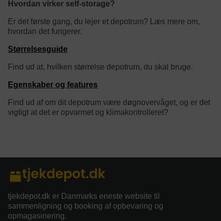
Hvordan virker self-storage?
Er det første gang, du lejer et depotrum? Læs mere om,
hvordan det fungerer.
Størrelsesguide
Find ud at, hvilken størrelse depotrum, du skal bruge.
Egenskaber og features
Find ud af om dit depotrum være døgnovervåget, og er det
vigtigt at det er opvarmet og klimakontrolleret?
category/tag description:
tjekdepot.dk er Danmarks eneste website til
sammenligning og booking af opbevaring og
opmagasinering.