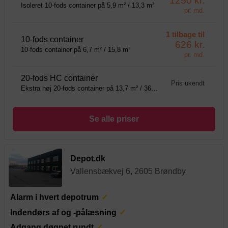
1250 kr.
Isoleret 10-fods container på 5,9 m² / 13,3 m³
pr. md.
1 tilbage til
10-fods container
626 kr.
10-fods container på 6,7 m² / 15,8 m³
pr. md.
20-fods HC container
Pris ukendt
Ekstra høj 20-fods container på 13,7 m² / 36,7 m³
Se alle priser
Depot.dk
Vallensbækvej 6, 2605 Brøndby
Alarm i hvert depotrum
Indendørs af og -pålæsning
Adgang døgnet rundt