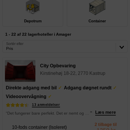
Depotrum
Container
1 - 22 af 22 lagerhoteller i Amager
Sortér efter
Pris
City Opbevaring
Kirstinehøj 18-22, 2770 Kastrup
Direkte adgang med bil
Adgang døgnet rundt
Videoovervågning
13 anmeldelser
Læs mere
“Det fungerer bare perfekt. Det er nemt og der er ingen problemer! Her får du virkelig god opbevaring til nogle rigtig gode priser.
”
2 tilbage til
10-fods container (Isoleret)