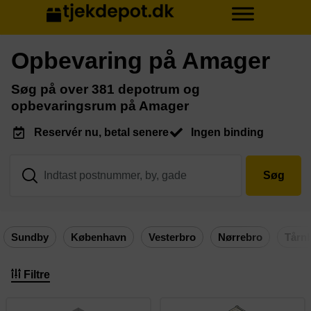
Opbevaring på Amager
Søg på over 381 depotrum og
opbevaringsrum på Amager
Reservér nu, betal senere
Ingen binding
Søg
Sundby
København
Vesterbro
Nørrebro
Tårn
Filtre