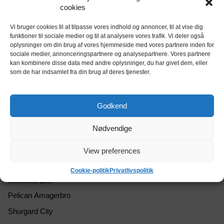
cookies
Priser på depotrum i Amager
Vi bruger cookies til at tilpasse vores indhold og annoncer, til at vise dig
Størrelse
funktioner til sociale medier og til at analysere vores trafik. Vi deler også
oplysninger om din brug af vores hjemmeside med vores partnere inden for
225
666
1.266
sociale medier, annonceringspartnere og analysepartnere. Vores partnere
kan kombinere disse data med andre oplysninger, du har givet dem, eller
14
1.352
2.028
som de har indsamlet fra din brug af deres tjenester.
Der er i alt 22 udbydere af depotrum i og
Godkend
omkring Amager:
Nødvendige
City Opbevaring
Nettolager Kastrup
View preferences
Dancontainer
Cookie-politik
Privatlivspolitik
AC Amager
Pelican Amagerbro
Shurgard City