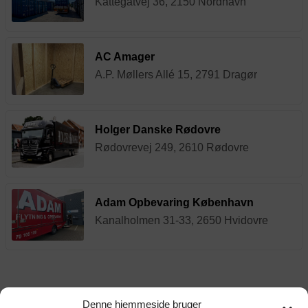
Kattegatvej 36, 2150 Nordhavn
AC Amager
A.P. Møllers Allé 15, 2791 Dragør
Holger Danske Rødovre
Rødovrevej 249, 2610 Rødovre
Adam Opbevaring København
Kanalholmen 31-33, 2650 Hvidovre
Denne hjemmeside bruger