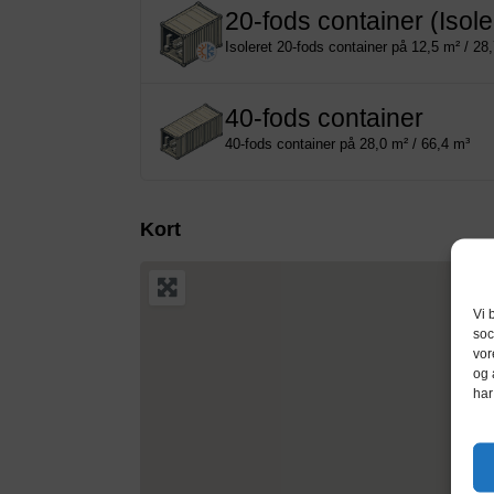
20-fods container (Isole
Isoleret 20-fods container på 12,5 m² / 28
40-fods container
40-fods container på 28,0 m² / 66,4 m³
Kort
Vi 
soc
vor
og 
har