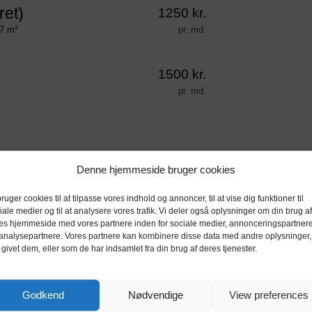
ret)
1250 kr.
,7 m³
pr. md.
1500 kr.
pr. md.
Denne hjemmeside bruger cookies
bruger cookies til at tilpasse vores indhold og annoncer, til at vise dig funktioner til
iale medier og til at analysere vores trafik. Vi deler også oplysninger om din brug af
es hjemmeside med vores partnere inden for sociale medier, annonceringspartner
analysepartnere. Vores partnere kan kombinere disse data med andre oplysninger,
 givet dem, eller som de har indsamlet fra din brug af deres tjenester.
Godkend
Nødvendige
View preferences