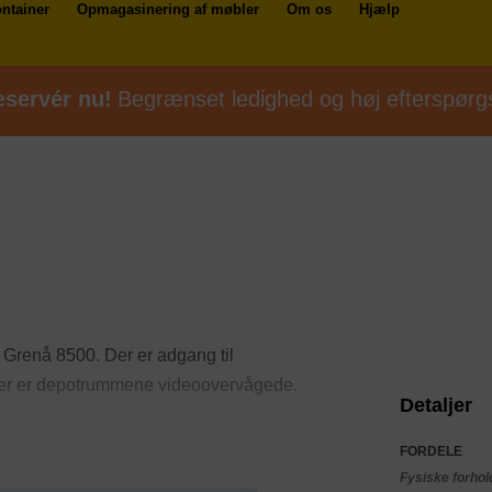
ntainer
Opmagasinering af møbler
Om os
Hjælp
servér nu!
Begrænset ledighed og høj efterspørg
i Grenå 8500. Der er adgang til
er er depotrummene videoovervågede.
Detaljer
FORDELE
Fysiske forhol