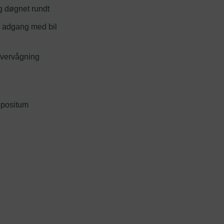
 døgnet rundt
e adgang med bil
vervågning
epositum