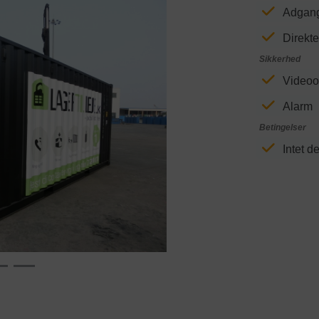
Adgang
Direkt
Sikkerhed
Videoo
Alarm
Betingelser
Next
Intet d