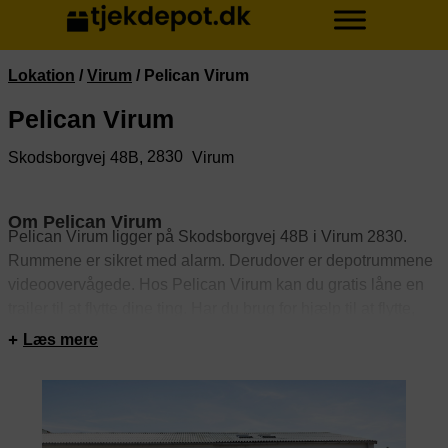
Lokation
/
Virum
/
Pelican Virum
Pelican Virum
2830
Skodsborgvej 48B,
Virum
Om Pelican Virum
Pelican Virum ligger på Skodsborgvej 48B i Virum 2830.
Rummene er sikret med alarm. Derudover er depotrummene
videoovervågede. Hos Pelican Virum kan du gratis låne en
trailer til at flytte dine ting. Har du brug for hjælp til at flytte,
tilbyder Pelican Virum flytteservice.
Læs mere