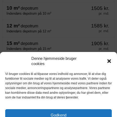
10 m²
1505 kr.
depotrum
pr. md.
Indendørs depotrum på 10 m²
12 m²
1585 kr.
depotrum
pr. md.
Indendørs depotrum på 12 m²
15 m²
1905 kr.
depotrum
pr. md.
Indendørs depotrum på 15 m²
Denne hjemmeside bruger
18 m²
2265 kr.
depotrum
cookies
pr. md.
Indendørs depotrum på 18 m²
Vi bruger cookies til at tilpasse vores indhold og annoncer, til at vise dig
40 m²
3865 kr.
depotrum
funktioner til sociale medier og til at analysere vores trafik. Vi deler også
oplysninger om din brug af vores hjemmeside med vores partnere inden for
pr. md.
Indendørs depotrum på 40 m²
sociale medier, annonceringspartnere og analysepartnere. Vores partnere
kan kombinere disse data med andre oplysninger, du har givet dem, eller
60 m²
7009 kr.
depotrum
som de har indsamlet fra din brug af deres tjenester.
pr. md.
Indendørs depotrum på 60 m²
Godkend