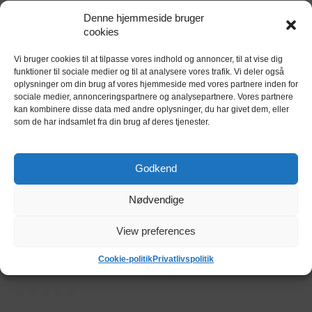
Denne hjemmeside bruger
cookies
Kort
Vi bruger cookies til at tilpasse vores indhold og annoncer, til at vise dig
funktioner til sociale medier og til at analysere vores trafik. Vi deler også
oplysninger om din brug af vores hjemmeside med vores partnere inden for
sociale medier, annonceringspartnere og analysepartnere. Vores partnere
kan kombinere disse data med andre oplysninger, du har givet dem, eller
som de har indsamlet fra din brug af deres tjenester.
Godkend
Nødvendige
View preferences
Cookie-politik
Privatlivspolitik
Kundeanmeldelser