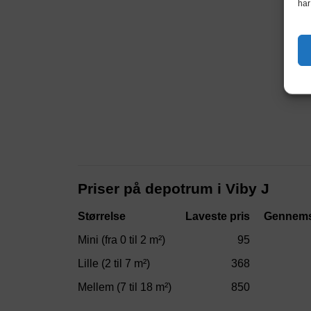
har
Priser på depotrum i Viby J
Størrelse
Laveste pris
Gennems
Mini (fra 0 til 2 m²)
95
Lille (2 til 7 m²)
368
Mellem (7 til 18 m²)
850