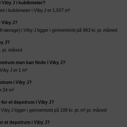
i Viby J i kubikmeter?
 i kubikmeter i Viby J er 1.507 m³
i Viby J?
f-storage) i Viby J ligger i gennemsnit på 983 kr. pr. måned
by J?
r. pr. måned
otrum man kan finde i Viby J?
Viby J er 1 m²
otrum i Viby J?
er 34 m²
for et depotrum i Viby J?
Viby J ligger i gennemsnit på 106 kr. pr. m² pr. måned
r et depotrum i Viby J?