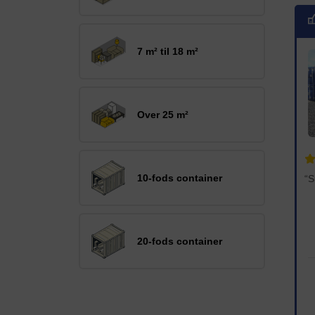
7 m² til 18 m²
Over 25 m²
10-fods container
20-fods container