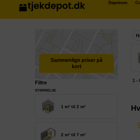
Depotrum
Co
H
Sammenlign priser på
kort
1 -
Filtre
STØRRELSE
Hv
1 m² til 2 m²
2 m² til 7 m²