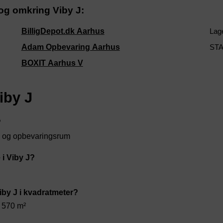
 og omkring Viby J:
BilligDepot.dk Aarhus
Lage
Adam Opbevaring Aarhus
STA
BOXIT Aarhus V
iby J
?
um og opbevaringsrum
 i Viby J?
Viby J i kvadratmeter?
 570 m²