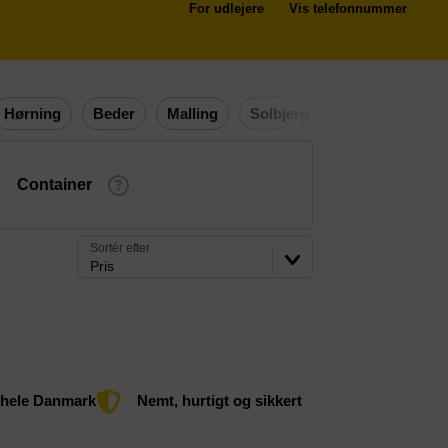
For udlejere
Vis telefonnummer
Hørning
Beder
Malling
Solbjerg
Harlev
Container
Sortér efter
Pris
 hele Danmark
Nemt, hurtigt og sikkert