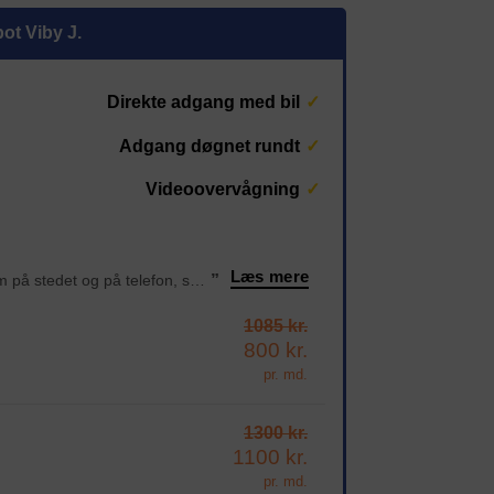
pot Viby J.
Direkte adgang med bil
Adgang døgnet rundt
Videoovervågning
Læs mere
“Super gode isolerede containere med ventilation! Erik er meget hjælpsom på stedet og på telefon, super service 👍
”
1085 kr.
800 kr.
pr. md.
1300 kr.
1100 kr.
pr. md.