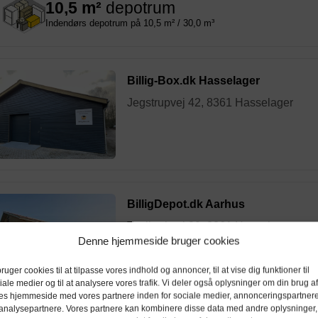
10,5 m²
depotrum
Indendørs depotrum på 10,5 m² / 30,0 m³
Billig-Box.dk Hasselager
Jegstrupvej 42, 8361 Hasselager
BilligDepot.dk Aarhus
Teglbækvej 20, 8361 Hasselager
Denne hjemmeside bruger cookies
bruger cookies til at tilpasse vores indhold og annoncer, til at vise dig funktioner til
iale medier og til at analysere vores trafik. Vi deler også oplysninger om din brug af
es hjemmeside med vores partnere inden for sociale medier, annonceringspartner
analysepartnere. Vores partnere kan kombinere disse data med andre oplysninger,