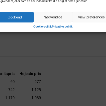
 givet dem, eller som de har indsamlet fra din brug af deres tjenester.
Adam Opbevaring Aarhus
Gjellerupvej 84, 8230 Aarhus
Godkend
Nødvendige
View preferences
Cookie-politik
Privatlivspolitik
nitspris
Højeste pris
60
277
742
1.125
1.179
1.989