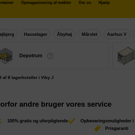
ntainer
Opmagasinering af møbler
Om os
Hjælp
øjbjerg
Hasselager
Åbyhøj
Mårslet
Aarhus V
Depotrum
 8 af 8 lagerhoteller i Viby J
orfor andre bruger vores service
100% gratis og uforpligtende
Opbevaringsmuligheder i
Prisgaranti