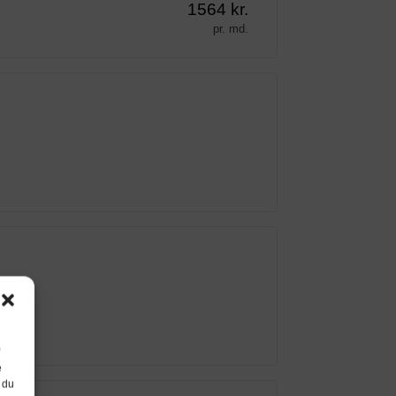
1564 kr.
pr. md.
e
 du