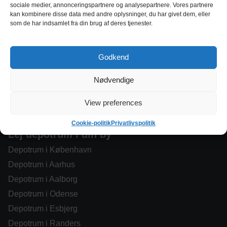
sociale medier, annonceringspartnere og analysepartnere. Vores partnere
kan kombinere disse data med andre oplysninger, du har givet dem, eller
© tjekdepot.dk, 2026
som de har indsamlet fra din brug af deres tjenester.
Om os
Om tjekdepot.dk
Godkend
Samarbejdspartnere
Nødvendige
For partnere
Bliv partner
View preferences
Hvad koster det?
Cookie-politik
Privatlivspolitik
Lej depotrum i din by
Depotrum i København
Depotrum i Aarhus
Depotrum i Aalborg
Depotrum i Odense
Depotrum i Esbjerg
Depotrum i Randers