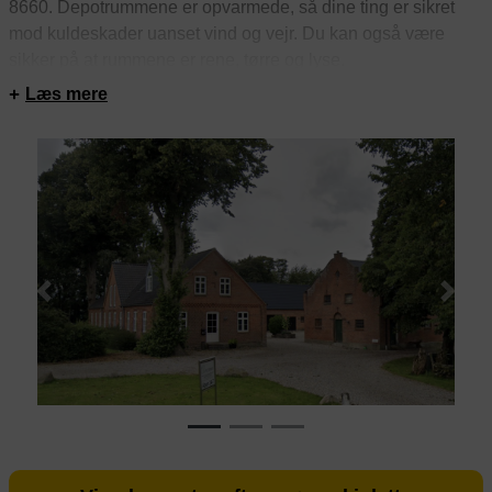
8660. Depotrummene er opvarmede, så dine ting er sikret
mod kuldeskader uanset vind og vejr. Du kan også være
sikker på at rummene er rene, tørre og lyse.
Opbevaringsrummene hos Pulterbox Århusvej har et godt
Læs mere
indeklima, hvilket holder dine genstande frie for fugtskader.
Der er adgang til opbevaringsrummene døgnet rundt.
Derudover er depotrummene videoovervågede.
Previous
Next