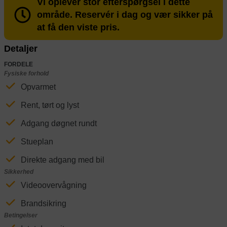
Vi oplever stor efterspørgsel i dette
område. Reservér i dag og vær sikker på
at få den viste pris.
Detaljer
FORDELE
Fysiske forhold
Opvarmet
Rent, tørt og lyst
Adgang døgnet rundt
Stueplan
Direkte adgang med bil
Sikkerhed
Videoovervågning
Brandsikring
Betingelser