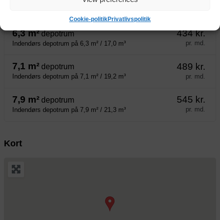
depotrum
pr. md.
Indendørs depotrum på 5,9 m² / 15,9 m³
Cookie-politik
Privatlivspolitik
6,3 m²
434 kr.
depotrum
pr. md.
Indendørs depotrum på 6,3 m² / 17,0 m³
7,1 m²
489 kr.
depotrum
pr. md.
Indendørs depotrum på 7,1 m² / 19,2 m³
7,9 m²
545 kr.
depotrum
pr. md.
Indendørs depotrum på 7,9 m² / 21,3 m³
Kort