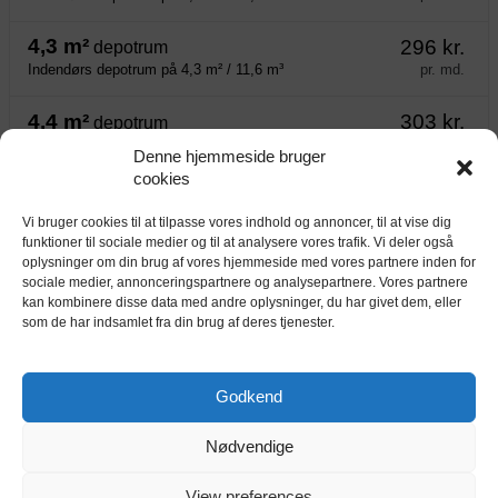
4,3 m²
296 kr.
depotrum
pr. md.
Indendørs depotrum på 4,3 m² / 11,6 m³
4,4 m²
303 kr.
depotrum
pr. md.
Indendørs depotrum på 4,4 m² / 11,9 m³
Denne hjemmeside bruger
cookies
4,6 m²
317 kr.
depotrum
pr. md.
Indendørs depotrum på 4,6 m² / 12,4 m³
Vi bruger cookies til at tilpasse vores indhold og annoncer, til at vise dig
funktioner til sociale medier og til at analysere vores trafik. Vi deler også
oplysninger om din brug af vores hjemmeside med vores partnere inden for
4,7 m²
324 kr.
depotrum
sociale medier, annonceringspartnere og analysepartnere. Vores partnere
pr. md.
Indendørs depotrum på 4,7 m² / 12,7 m³
kan kombinere disse data med andre oplysninger, du har givet dem, eller
som de har indsamlet fra din brug af deres tjenester.
4,8 m²
331 kr.
depotrum
pr. md.
Indendørs depotrum på 4,8 m² / 13,0 m³
Godkend
4,9 m²
338 kr.
depotrum
pr. md.
Nødvendige
Indendørs depotrum på 4,9 m² / 13,2 m³
5,9 m²
407 kr.
View preferences