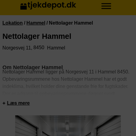
Lokation
/
Hammel
/
Nettolager Hammel
Nettolager Hammel
8450
Norgesvej 11,
Hammel
Om Nettolager Hammel
Nettolager Hammel ligger på Norgesvej 11 i Hammel 8450.
Opbevaringsrummene hos Nettolager Hammel har et godt
indeklima, hvilket holder dine genstande frie for fugtskader.
Der er adgang til opbevaringsrummene døgnet rundt.
Rummene er sikret med alarm. Derudover er depotrummene
Læs mere
videoovervågede.