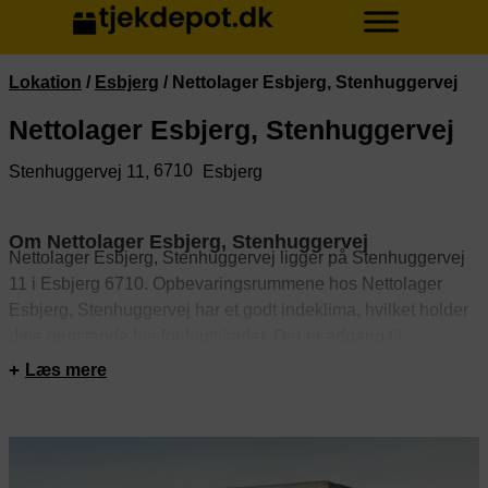
Lokation
/
Esbjerg
/
Nettolager Esbjerg, Stenhuggervej
Nettolager Esbjerg, Stenhuggervej
6710
Stenhuggervej 11,
Esbjerg
Om Nettolager Esbjerg, Stenhuggervej
Nettolager Esbjerg, Stenhuggervej ligger på Stenhuggervej
11 i Esbjerg 6710. Opbevaringsrummene hos Nettolager
Esbjerg, Stenhuggervej har et godt indeklima, hvilket holder
dine genstande frie for fugtskader. Der er adgang til
opbevaringsrummene døgnet rundt. Rummene er sikret med
Læs mere
alarm. Derudover er depotrummene videoovervågede.