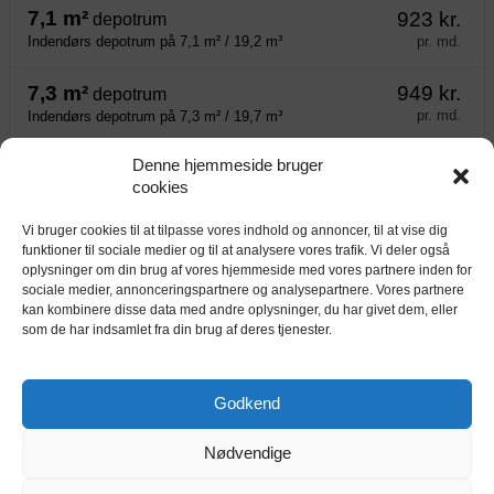
7,1 m²
923 kr.
depotrum
pr. md.
Indendørs depotrum på 7,1 m² / 19,2 m³
7,3 m²
949 kr.
depotrum
pr. md.
Indendørs depotrum på 7,3 m² / 19,7 m³
Denne hjemmeside bruger
7,4 m²
962 kr.
depotrum
cookies
pr. md.
Indendørs depotrum på 7,4 m² / 20,0 m³
Vi bruger cookies til at tilpasse vores indhold og annoncer, til at vise dig
8 m²
1040 kr.
depotrum
funktioner til sociale medier og til at analysere vores trafik. Vi deler også
pr. md.
Indendørs depotrum på 8 m² / 21,6 m³
oplysninger om din brug af vores hjemmeside med vores partnere inden for
sociale medier, annonceringspartnere og analysepartnere. Vores partnere
kan kombinere disse data med andre oplysninger, du har givet dem, eller
som de har indsamlet fra din brug af deres tjenester.
Kort
Godkend
Nødvendige