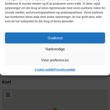
funktioner til sociale medier og til at analysere vores trafik. Vi deler også
oplysninger om din brug af vores hjemmeside med vores partnere inden for
7,6 m²
836 kr.
depotrum
sociale medier, annonceringspartnere og analysepartnere. Vores partnere
pr. md.
Indendørs depotrum på 7,6 m² / 20,5 m³
kan kombinere disse data med andre oplysninger, du har givet dem, eller
som de har indsamlet fra din brug af deres tjenester.
8,3 m²
913 kr.
depotrum
pr. md.
Indendørs depotrum på 8,3 m² / 22,4 m³
Godkend
8,5 m²
935 kr.
depotrum
pr. md.
Nødvendige
Indendørs depotrum på 8,5 m² / 23,0 m³
8,6 m²
946 kr.
View preferences
depotrum
pr. md.
Indendørs depotrum på 8,6 m² / 23,2 m³
Cookie-politik
Privatlivspolitik
Kort