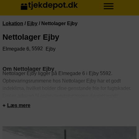
Lokation
/
Ejby
/
Nettolager Ejby
Nettolager Ejby
5592
Elmegade 6,
Ejby
Om Nettolager Ejby
Nettolager Ejby ligger på Elmegade 6 i Ejby 5592.
Opbevaringsrummene hos Nettolager Ejby har et godt
indeklima, hvilket holder dine genstande frie for fugtskader.
Der er adgang til opbevaringsrummene døgnet rundt.
Rummene er sikret med alarm. Derudover er depotrummene
Læs mere
videoovervågede.