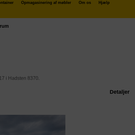
ntainer
Opmagasinering af møbler
Om os
Hjælp
trum
7 i Hadsten 8370.
Detaljer