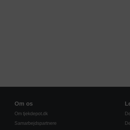
Om os
L
Om tjekdepot.dk
De
Samarbejdspartnere
De