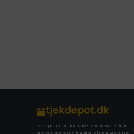
tjekdepot.dk er Danmarks eneste website til
sammenligning og booking af opbevaring og