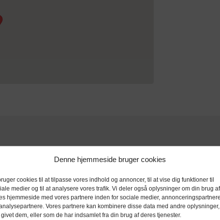
Denne hjemmeside bruger cookies
bruger cookies til at tilpasse vores indhold og annoncer, til at vise dig funktioner til
iale medier og til at analysere vores trafik. Vi deler også oplysninger om din brug af
es hjemmeside med vores partnere inden for sociale medier, annonceringspartner
analysepartnere. Vores partnere kan kombinere disse data med andre oplysninger,
 givet dem, eller som de har indsamlet fra din brug af deres tjenester.