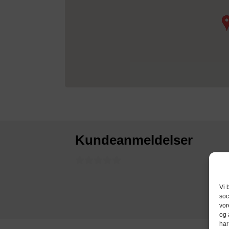
Kundeanmeldelser
Vi 
soc
vor
og 
har