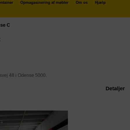
ntainer
Opmagasinering af møbler
Om os
Hjælp
nse C
C
svej 48 i Odense 5000.
Detaljer