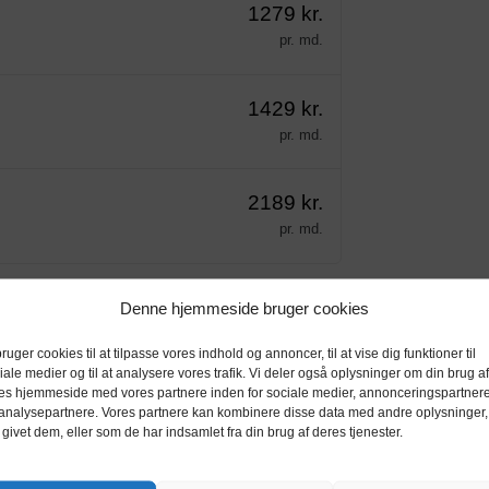
1279 kr.
pr. md.
1429 kr.
pr. md.
2189 kr.
pr. md.
Denne hjemmeside bruger cookies
bruger cookies til at tilpasse vores indhold og annoncer, til at vise dig funktioner til
iale medier og til at analysere vores trafik. Vi deler også oplysninger om din brug af
es hjemmeside med vores partnere inden for sociale medier, annonceringspartner
analysepartnere. Vores partnere kan kombinere disse data med andre oplysninger,
 givet dem, eller som de har indsamlet fra din brug af deres tjenester.