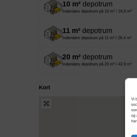
10 m²
depotrum
Indendørs depotrum på 10 m² / 24,0 m³
11 m²
depotrum
Indendørs depotrum på 11 m² / 26,4 m³
20 m²
depotrum
Indendørs depotrum på 20 m² / 42,0 m³
Kort
Vi 
soc
vor
og 
har