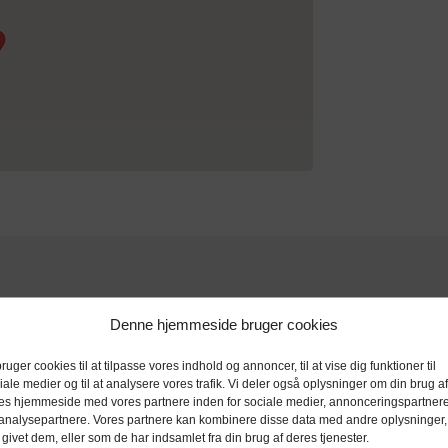
Denne hjemmeside bruger cookies
bruger cookies til at tilpasse vores indhold og annoncer, til at vise dig funktioner til
iale medier og til at analysere vores trafik. Vi deler også oplysninger om din brug af
es hjemmeside med vores partnere inden for sociale medier, annonceringspartner
analysepartnere. Vores partnere kan kombinere disse data med andre oplysninger,
 givet dem, eller som de har indsamlet fra din brug af deres tjenester.