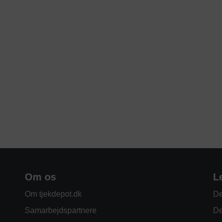
Om os
L
Om tjekdepot.dk
De
Samarbejdspartnere
De