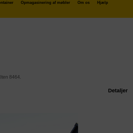
ntainer
Opmagasinering af møbler
Om os
Hjælp
alten 8464.
Detaljer