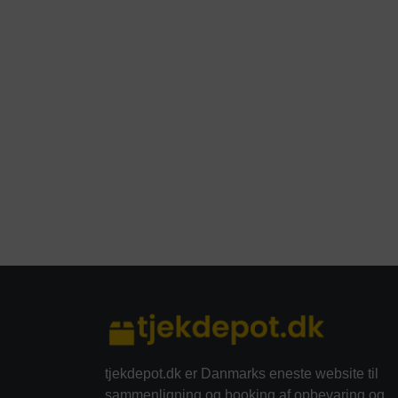
tjekdepot.dk er Danmarks eneste website til
sammenligning og booking af opbevaring og