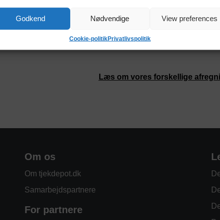
Godkend
Nødvendige
View preferences
Cookie-politik
Privatlivspolitik
Læs om vores forskellige afregn
Om os
L
Om tjekdepot.dk
De
Samarbejdspartnere
De
De
For partnere