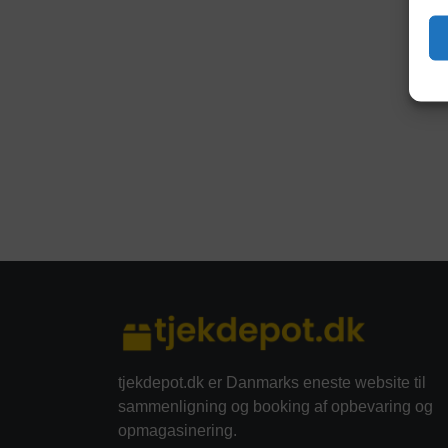
tjekdepot.dk er Danmarks eneste website til
sammenligning og booking af opbevaring og
opmagasinering.