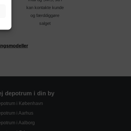
kan kontakte kunde
og færddiggøre
salget
ingsmodeller
ej depotrum i din by
potrum i København
potrum i Aarhus
potrum i Aalborg