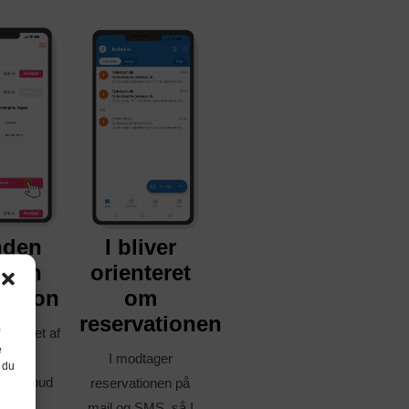
nden
I bliver
er en
orienteret
vation
om
reservationen
oker et af
e
res
I modtager
 du
ngstilbud
reservationen på
mail og SMS, så I