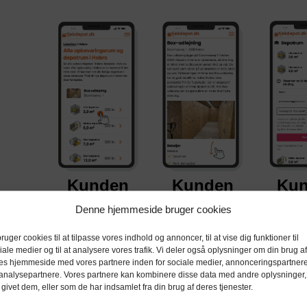
Kunden
Kunden
Ku
finder jer
læser mere
lav
Denne hjemmeside bruger cookies
om jer
reser
Jeres virksomhed
bruger cookies til at tilpasse vores indhold og annoncer, til at vise dig funktioner til
og jeres
Kunden kan se alle
Kunden bo
iale medier og til at analysere vores trafik. Vi deler også oplysninger om din brug af
opbevaringsprodukter
es hjemmeside med vores partnere inden for sociale medier, annonceringspartner
jeres fordele og
je
vises på tværs af
analysepartnere. Vores partnere kan kombinere disse data med andre oplysninger,
tjekdepot.dk
ekstra tilbud
opbevari
 givet dem, eller som de har indsamlet fra din brug af deres tjenester.