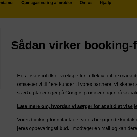
ntainer
Opmagasinering af møbler
Om os
Hjælp
Sådan virker booking-
Hos tjekdepot.dk er vi eksperter i effektiv online marke
omsætter vi til flere kunder til vores partnere. Vi skabe
stærke placeringer på Google, promoveringer på social
Læs mere om, hvordan vi sørger for at altid at vise 
Vores booking-formular lader vores besøgende kontakte 
jeres opbevaringstilbud. I modtager en mail og kan dere