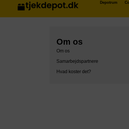
Depotrum
Co
Om os
Om os
Samarbejdspartnere
Hvad koster det?