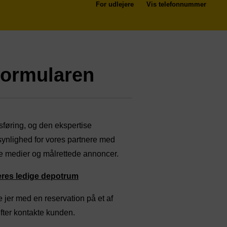
For udlejere
Vis telefonnummer
formularen
dsføring, og den ekspertise
r synlighed for vores partnere med
e medier og målrettede annoncer.
jeres ledige depotrum
jer med en reservation på et af
fter kontakte kunden.