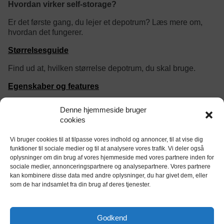
Hvordan virker self-storage?
Er det første gang, du lejer et depotrum? Læs mere om,
hvordan det fungerer.
Størrelsesguide
Find ud at, hvilken størrelse depotrum, du skal bruge.
Egenskaber og features
Find ud af om dit depotrum være døgnovervåget, og er det
Denne hjemmeside bruger
vigtigt at det er opvarmet og klimakontrolleret?
cookies
Vi bruger cookies til at tilpasse vores indhold og annoncer, til at vise dig
category/tag description:
funktioner til sociale medier og til at analysere vores trafik. Vi deler også
oplysninger om din brug af vores hjemmeside med vores partnere inden for
sociale medier, annonceringspartnere og analysepartnere. Vores partnere
kan kombinere disse data med andre oplysninger, du har givet dem, eller
som de har indsamlet fra din brug af deres tjenester.
tjekdepot.dk er Danmarks eneste website til
sammenligning og booking af opbevaring og
Godkend
opmagasinering.