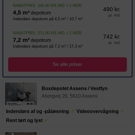
RABATPRIS: 245,00 KR./MD. I 2 MDR.
490 kr.
4,5 m²
depotrum
pr. md.
Indendørs depotrum på 4,5 m² / 10,7 m³
RABATPRIS: 371,00 KR./MD. I 2 MDR.
742 kr.
7,2 m²
depotrum
pr. md.
Indendørs depotrum på 7,2 m² / 17,3 m³
Se alle priser
Boxdepotet Assens / Vestfyn
Aborgvej 26, 5610 Assens
Indendørs af og -pålæsning
Videoovervågning
Rent tørt og lyst