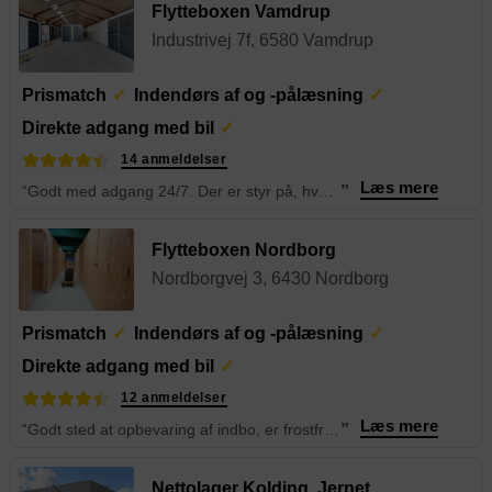
Flytteboxen Vamdrup
Industrivej 7f, 6580 Vamdrup
Prismatch
Indendørs af og -pålæsning
Direkte adgang med bil
14 anmeldelser
Læs mere
“Godt med adgang 24/7. Der er styr på, hvornår regning sendes ud og altid venlig betjening. Top karakter herfra.
”
Flytteboxen Nordborg
Nordborgvej 3, 6430 Nordborg
Prismatch
Indendørs af og -pålæsning
Direkte adgang med bil
12 anmeldelser
Læs mere
“Godt sted at opbevaring af indbo, er frostfri, men ikke opvarmet. Super god og effektiv service.
”
Nettolager Kolding, Jernet