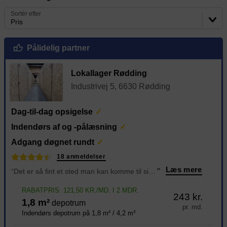
Sortér efter
Pris
Pålidelig partner
Lokallager Rødding
Industrivej 5, 6630 Rødding
Dag-til-dag opsigelse
Indendørs af og -pålæsning
Adgang døgnet rundt
18 anmeldelser
Læs mere
“Det er så fint et sted man kan komme til sit rum 24/7 Der er vogne, palleløfter osv til hjælp til at få sin ting i sit rum. Der er tørt og frost frit jeg har haft mit depotrum siden juni 2024 og er så glad for at ha rum der. Og sidst men ikke mindst alti
”
RABATPRIS: 121,50 KR./MD. I 2 MDR.
243 kr.
1,8 m²
depotrum
pr. md.
Indendørs depotrum på 1,8 m² / 4,2 m³