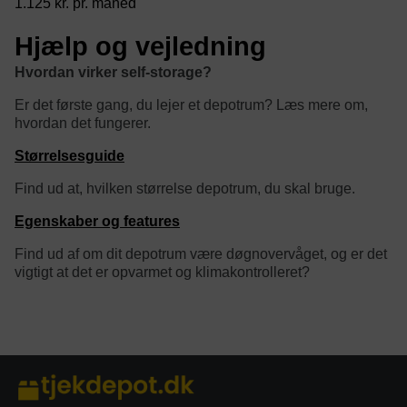
1.125 kr. pr. måned
Hjælp og vejledning
Hvordan virker self-storage?
Er det første gang, du lejer et depotrum? Læs mere om,
hvordan det fungerer.
Størrelsesguide
Find ud at, hvilken størrelse depotrum, du skal bruge.
Egenskaber og features
Find ud af om dit depotrum være døgnovervåget, og er det
vigtigt at det er opvarmet og klimakontrolleret?
category/tag description: