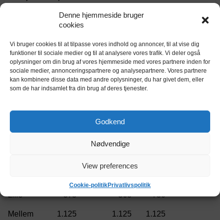
pr. md.
Indendørs depotrum på 4,8 m² / 13,6 m³
Denne hjemmeside bruger
cookies
10,6 m²
1470 kr.
depotrum
pr. md.
Indendørs depotrum på 10,6 m² / 30,1 m³
Vi bruger cookies til at tilpasse vores indhold og annoncer, til at vise dig
funktioner til sociale medier og til at analysere vores trafik. Vi deler også
oplysninger om din brug af vores hjemmeside med vores partnere inden for
Kellerupgaard
sociale medier, annonceringspartnere og analysepartnere. Vores partnere
kan kombinere disse data med andre oplysninger, du har givet dem, eller
Kjellerupvej 17, 6091 Kolding
som de har indsamlet fra din brug af deres tjenester.
Godkend
Nødvendige
Priser på depotrum i Haderslev
View preferences
Størrelse
Cookie-politik
Privatlivspolitik
375
563
750
1.125
1.125
1.125