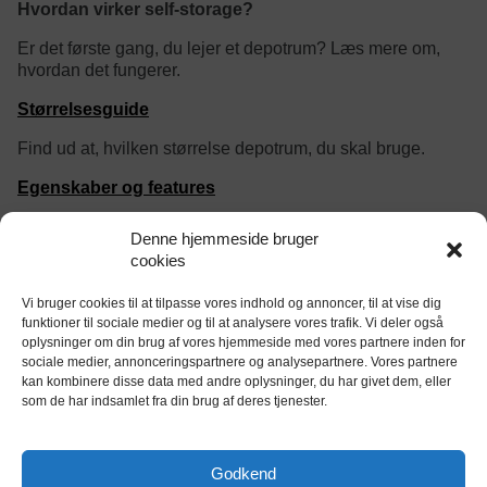
Hvordan virker self-storage?
Er det første gang, du lejer et depotrum? Læs mere om,
hvordan det fungerer.
Størrelsesguide
Find ud at, hvilken størrelse depotrum, du skal bruge.
Egenskaber og features
Find ud af om dit depotrum være døgnovervåget, og er det
Denne hjemmeside bruger
vigtigt at det er opvarmet og klimakontrolleret?
cookies
Vi bruger cookies til at tilpasse vores indhold og annoncer, til at vise dig
category/tag description:
funktioner til sociale medier og til at analysere vores trafik. Vi deler også
oplysninger om din brug af vores hjemmeside med vores partnere inden for
sociale medier, annonceringspartnere og analysepartnere. Vores partnere
kan kombinere disse data med andre oplysninger, du har givet dem, eller
som de har indsamlet fra din brug af deres tjenester.
tjekdepot.dk er Danmarks eneste website til
sammenligning og booking af opbevaring og
Godkend
opmagasinering.