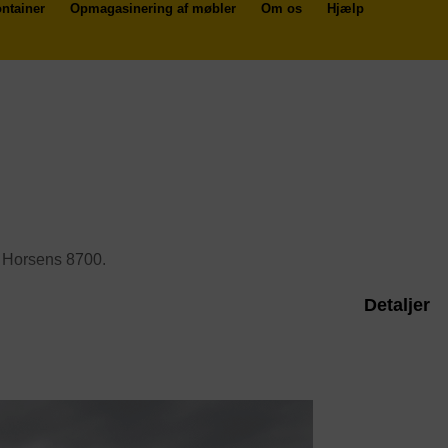
ntainer
Opmagasinering af møbler
Om os
Hjælp
i Horsens 8700.
Detaljer