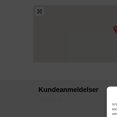
Kundeanmeldelser
Vi 
soc
vor