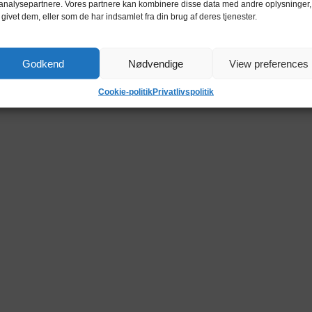
analysepartnere. Vores partnere kan kombinere disse data med andre oplysninger,
 givet dem, eller som de har indsamlet fra din brug af deres tjenester.
Godkend
Nødvendige
View preferences
Cookie-politik
Privatlivspolitik