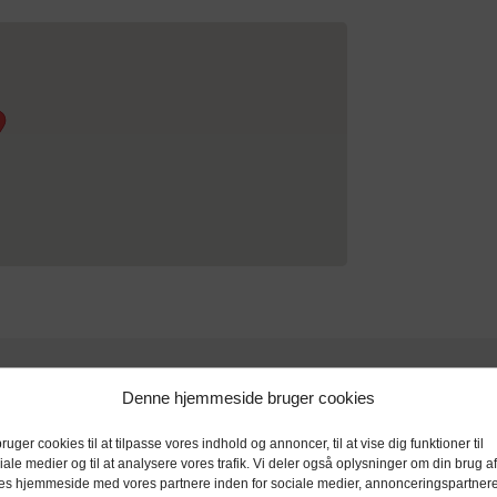
Denne hjemmeside bruger cookies
bruger cookies til at tilpasse vores indhold og annoncer, til at vise dig funktioner til
iale medier og til at analysere vores trafik. Vi deler også oplysninger om din brug af
es hjemmeside med vores partnere inden for sociale medier, annonceringspartner